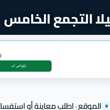
يلا التجمع الخامس
P
واتس اب
الموقع · اطلب معاينة أو استفسار