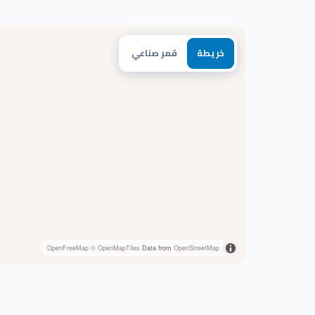
خريطة
قمر صناعي
OpenFreeMap
© OpenMapTiles
Data from
OpenStreetMap