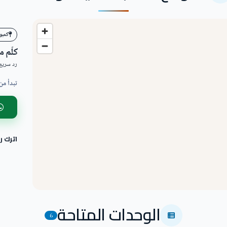
كمبو
كلّم 
رد سريع 
تبدأ من
اترك 
الوحدات المتاحة
6