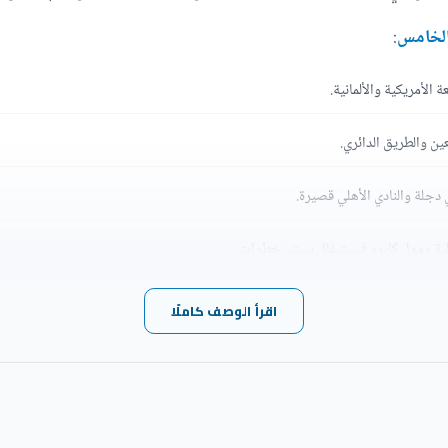
 الخامس
:
 الأمريكية والألمانية.
ين والطريق الدائري.
دجلة والنادي الأهلي قصيرة.
خلية ومول كايرو فيستيفال سيتي خطوات.
ن ليك التجمع الخامس، كمبوند ماونتن فيو.
اقرأ الوصف كاملًا
Il Cazar Vi
كمبوند الكازار التجمع الخامس تحفة معمارية تحاكي المشروعات الأورو