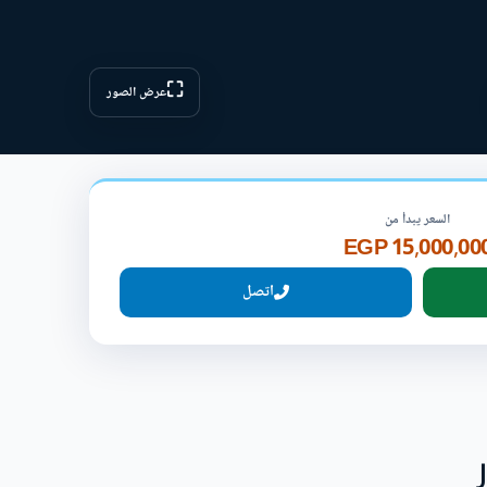
⛶
عرض الصور
السعر يبدأ من
15,000,000 EG
اتصل