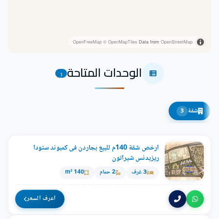
OpenFreeMap
© OpenMapTiles
Data from
OpenStreetMap
الوحدات المتاحة
3
شقة
3
ارخص شقة 140م للبيع بجاردن فى كمبوند ستودا
ريزيدنس شيراتون
3 غرف
2 حمام
140 m²
اعرف السعر