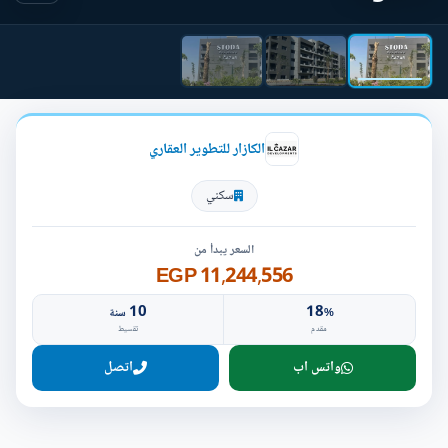
الكازار للتطوير العقاري
سكني
السعر يبدأ من
11,244,556 EGP
10
18
%
سنة
مقدم
تقسيط
واتس اب
اتصل