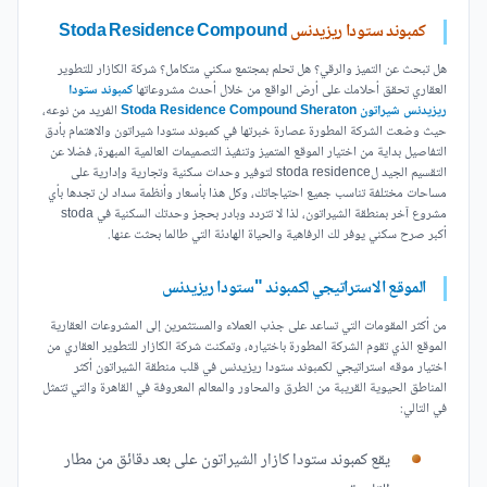
كمبوند ستودا ريزيدنس
Stoda Residence Compound
هل تبحث عن التميز والرقي؟ هل تحلم بمجتمع سكني متكامل؟ شركة الكازار للتطوير
العقاري تحقق أحلامك على أرض الواقع من خلال أحدث مشروعاتها
كمبوند ستودا
ريزيدنس شيراتون Stoda Residence Compound Sheraton
الفريد من نوعه،
حيث وضعت الشركة المطورة عصارة خبرتها في كمبوند ستودا شيراتون والاهتمام بأدق
التفاصيل بداية من اختيار الموقع المتميز وتنفيذ التصميمات العالمية المبهرة، فضلا عن
التقسيم الجيد لstoda residence لتوفير وحدات سكنية وتجارية وإدارية على
مساحات مختلفة تناسب جميع احتياجاتك، وكل هذا بأسعار وأنظمة سداد لن تجدها بأي
مشروع آخر بمنطقة الشيراتون، لذا لا تتردد وبادر بحجز وحدتك السكنية في stoda
أكبر صرح سكني يوفر لك الرفاهية والحياة الهادئة التي طالما بحثت عنها.
الموقع الاستراتيجي لكمبوند "ستودا ريزيدنس
من أكثر المقومات التي تساعد على جذب العملاء والمستثمرين إلى المشروعات العقارية
الموقع الذي تقوم الشركة المطورة باختياره، وتمكنت شركة الكازار للتطوير العقاري من
اختيار موقه استراتيجي لكمبوند ستودا ريزيدنس في قلب منطقة الشيراتون أكثر
المناطق الحيوية القريبة من الطرق والمحاور والمعالم المعروفة في القاهرة والتي تتمثل
في التالي:
يقع كمبوند ستودا كازار الشيراتون على بعد دقائق من مطار