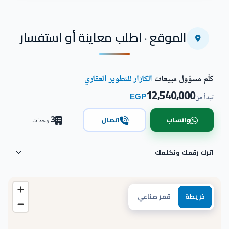
الموقع · اطلب معاينة أو استفسار
كلّم مسؤول مبيعات
الكازار للتطوير العقاري
12,540,000
EGP
تبدأ من
3
واتساب
اتصال
وحدات
اترك رقمك ونكلمك
خريطة
قمر صناعي