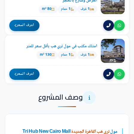
العرض وسارع بالحجز
1 غرف
1 حمام
80 m²
اعرف السعر
امتلك مكتب في مول تري هب بأقل سعر للمتر
1 غرف
1 حمام
130 m²
اعرف السعر
وصف المشروع
مول
تري هب القاهرة الجديدة
Tri Hub New Cairo Mall