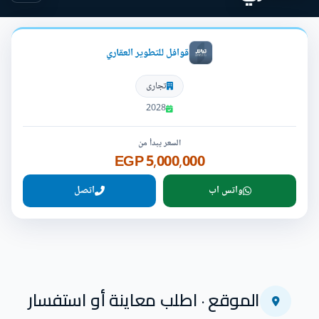
قوافل للتطوير العقاري
تجارى
2028
السعر يبدأ من
5,000,000 EGP
واتس اب
اتصل
الموقع · اطلب معاينة أو استفسار