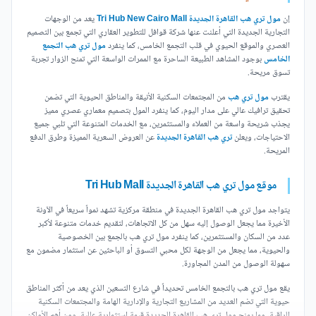
إن
مول تري هب القاهرة الجديدة Tri Hub New Cairo Mall
يعد من الوجهات
التجارية الجديدة التي أعلنت عنها شركة قوافل للتطوير العقاري التي تجمع بين التصميم
العصري والموقع الحيوي في قلب التجمع الخامس، كما ينفرد
مول تري هب التجمع
الخامس
بوجود المشاهد الطبيعة الساحرة مع الممرات الواسعة التي تمنح الزوار تجربة
تسوق مريحة.
يقترب
مول تري هب
من المجتمعات السكنية الأنيقة والمناطق الحيوية التي تضمن
تحقيق ترافيك عالي على مدار اليوم، كما ينفرد المول بتصميم معماري عصري مميز
يجذب شريحة واسعة من العملاء والمستثمرين، مع الخدمات المتنوعة التي تلبي جميع
الاحتياجات، ويعلن
تري هب القاهرة الجديدة
عن العروض السعرية المميزة وطرق الدفع
المريحة.
موقع مول تري هب القاهرة الجديدة Tri Hub Mall
يتواجد مول تري هب القاهرة الجديدة في منطقة مركزية تشهد نمواً سريعاً في الآونة
الأخيرة مما يجعل الوصول إليه سهل من كل الاتجاهات، لتقديم خدمات متنوعة لأكبر
عدد من السكان والمستثمرين، كما ينفرد مول تري هب بالجمع بين الخصوصية
والحيوية، مما يجعل من الوجهة لكل محبي التسوق أو الباحثين عن استثمار مضمون مع
سهولة الوصول من المدن المجاورة.
يقع مول تري هب بالتجمع الخامس تحديداً في شارع التسعين الذي يعد من أكثر المناطق
حيوية التي تضم العديد من المشاريع التجارية والإدارية الهامة والمجتمعات السكنية
الراقية، مما يمنح مول تري هب القاهرة الجديدة قيمة استثمارية عالية، ومن أهم الأماكن