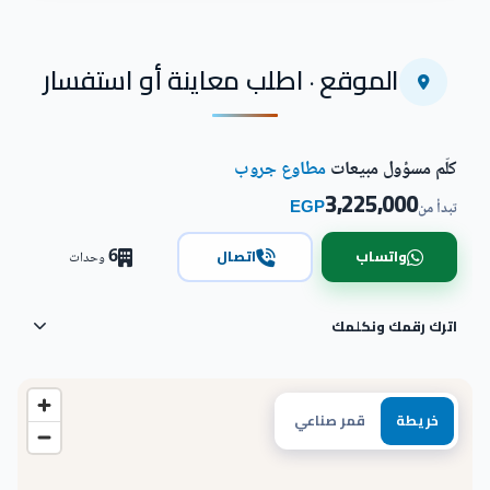
الموقع · اطلب معاينة أو استفسار
كلّم مسؤول مبيعات
مطاوع جروب
3,225,000
EGP
تبدأ من
6
واتساب
اتصال
وحدات
اترك رقمك ونكلمك
خريطة
قمر صناعي