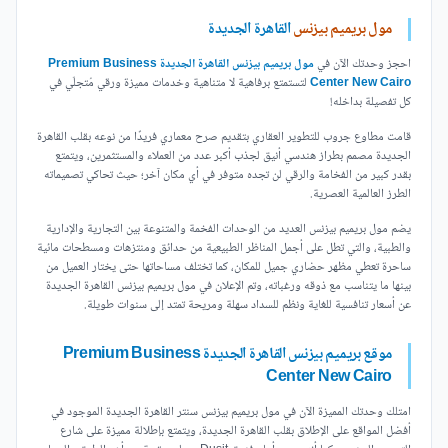
مول بريميم بيزنس
القاهرة الجديدة
احجز وحدتك الآن في
مول بريميم بيزنس القاهرة الجديدة Premium Business
Center New Cairo
لتستمتع برفاهية لا متناهية وخدمات مميزة ورقي مُتجلّي في
كل تفصيلة بداخله!
قامت مطاوع جروب للتطوير العقاري بتقديم صرح معماري فريدًا من نوعه بقلب القاهرة
الجديدة مصمم بطراز هندسي أنيق لجذب أكبر عدد من العملاء والمستثمرين، ويتمتع
بقدر كبير من الفخامة والرقي لن تجده متوفر في أي مكان آخر؛ حيث تحاكي تصميماته
الطرز العالمية العصرية.
يضم مول بريميم بيزنس العديد من الوحدات الفخمة والمتنوعة بين التجارية والإدارية
والطبية، والتي تطل على أجمل المناظر الطبيعية من حدائق ومنتزهات ومسطحات مائية
ساحرة تعطي مظهر حضاري جميل للمكان، كما تختلف مساحاتها حتى يختار العميل من
بينها ما يتناسب مع ذوقه ورغباته، وتم الإعلان في مول بريميم بيزنس القاهرة الجديدة
عن أسعار تنافسية للغاية ونظم للسداد سهلة ومريحة تمتد إلى سنوات طويلة.
موقع بريميم بيزنس القاهرة الجديدة Premium Business
Center New Cairo
امتلك وحدتك المميزة الآن في مول بريميم بيزنس سنتر القاهرة الجديدة الموجود في
أفضل المواقع على الإطلاق بقلب القاهرة الجديدة، ويتمتع بإطلالة مميزة على شارع