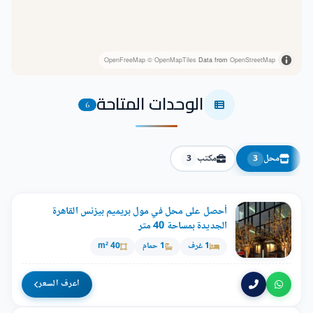
OpenFreeMap
© OpenMapTiles
Data from
OpenStreetMap
الوحدات المتاحة
6
محل
مكتب
3
3
أحصل على محل في مول بريميم بيزنس القاهرة
الجديدة بمساحة 40 متر
1 غرف
1 حمام
40 m²
اعرف السعر