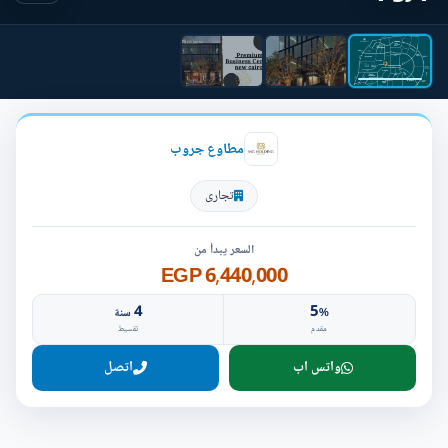
مطاوع جروب
تجارى
السعر يبدأ من
6,440,000 EGP
4
5
%
سنة
مقدم
تقسيط
واتس اب
اتصل