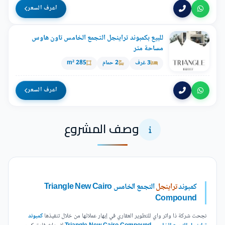
اعرف السعر
للبيع بكمبوند تراينجل التجمع الخامس تاون هاوس
مساحة متر
3 غرف
2 حمام
285 m²
اعرف السعر
وصف المشروع
كمبوند
تراينجل
التجمع الخامس Triangle New Cairo
Compound
نجحت شركة ذا واتر واي للتطوير العقاري في إبهار عملائها من خلال تنفيذها
كمبوند