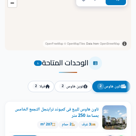
OpenFreeMap
© OpenMapTiles
Data from
OpenStreetMap
الوحدات المتاحة
6
تاون هاوس
توين هاوس
فيلا
2
2
2
تاون هاوس للبيع فى كمبوند تراينجل التجمع الخامس
بمساحة 250 متر
3 غرف
2 حمام
207 m²