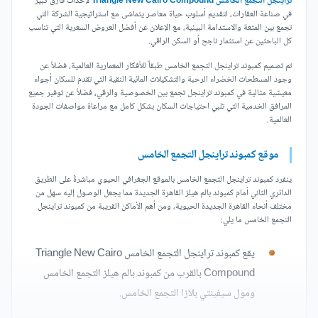
تراينجل التجمع الخامس Triangle New Cairo Compound
لإحداث فارق كبير
في صناعة العقارات، لتقديم أسلوب حياة معاصر يتماشى مع استراتيجية الشركة التي
تجمع بين المتعة والاستدامة البيئية، مع الإعلان عن أفضل العروض السعرية التي تناسب
كل الباحثين عن استثمار ناجح أو السكن الراقي.
تم تصميم كمبوند تراينجل التجمع الخامس طبقاً للأفكار المعمارية العالمية، فضلاً عن
وجود المسطحات الخضراء الرحبة والتشكيلات المائية النقية التي تقدم للسكان أجواء
معيشية مثالية في كمبوند تراينجل تجمع بين الخصوصية والرقي، فضلاً عن توفير جميع
المرافق الخدمية التي تلبي احتياجات السكان بشكل كامل مع مراعاة مواصفات الجودة
العالمية.
موقع كمبوند تراينجل التجمع الخامس
ينفرد كمبوند تراينجل التجمع الخامس بالموقع الجغرافي الحيوي مباشرةً على الطريق
الدائري الثاني أمام كمبوند بالم هيلز القاهرة الجديدة مما يجعل الوصول إليه سهل من
مختلف أنحاء القاهرة الجديدة الحيوية، ومن أهم الأماكن القريبة من كمبوند تراينجل
التجمع الخامس ما يلي:
يقع كمبوند تراينجل التجمع الخامس Triangle New Cairo
Compound بالقرب من كمبوند بالم هيلز التجمع الخامس
ومول سيفينتي بلازا التجمع الخامس.