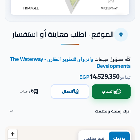
اضغط للتكبير
الموقع · اطلب معاينة أو استفسار
كلّم مسؤول مبيعات
واتر واي للتطوير العقاري - The Waterway
Developments
14,529,350
EGP
تبدأ من
6
واتساب
اتصال
وحدات
اترك رقمك ونكلمك
خريطة
قمر صناعي