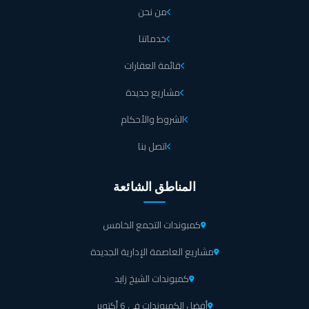
خدمات كمبوند تراينجل التجمع الخامس Triangle New Cairo
من نحن
Compound
خدماتنا
يقدم كمبوند تراينجل القاهرة الجديدة تجربة سكنية شاملة لجميع السكان من خلال
قائمة العقارات
توفير مجموعة من الخدمات الاستثنائية عالية الجودة التي تم تصميمها لتمنح السكان كل
سبل الراحة والتسلية، ومن أهم الخدمات المتوفرة في كمبوند تراينجل التجمع الخامس
ما يلي:
مشاريع جديدة
الشروط والأحكام
يحتوي كمبوند تراينجل التجمع الخامس Triangle New
Cairo Compound على العيادات الطبية المتخصصة التي تم
اتصل بنا
تزويدها بتقنيات حديثة لتوفير الخدمات الطبية الأساسية
لأجواء مريحة وراقية.
المناطق الشائعة
متعة لا حدود لها يحصل عليها السكان في الكلوب هاوس داخل
كمبوندات التجمع الخامس
كمبوند تراينجل القاهرة الجديدة للاستمتاع بالأجواء الترفيهية
مشاريع العاصمة الإدارية الجديدة
التي تم تزويدها بالمرافق الخاصة وتنظيم العديد من الفعاليات
الترفيهية.
كمبوندات الشيخ زايد
أفضل الكمبوندات في 6 أكتوبر