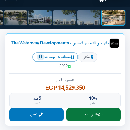
واتر واي للتطوير العقاري - The Waterway Developments
سكني
مخططات الوحدات
18
2029
السعر يبدأ من
14,529,350 EGP
9
10
%
سنة
مقدم
تقسيط
واتس اب
اتصل