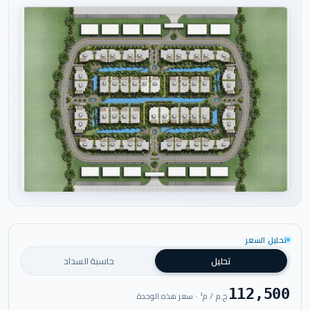
اضغط للتكبير
تحليل السعر
تحليل
حاسبة السداد
112,500
ج.م / م² · سعر هذه الوحدة