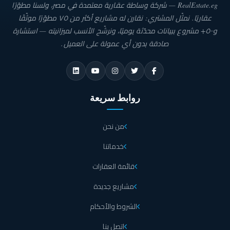
RealEstate.eg — شركة وساطة عقارية معتمدة في مصر، ولسنا مطوّرًا
عقاريًا. نمثّل المشتري: نقارن له مشاريع أكثر من ٧٥ مطوّرًا موثّقًا
و٥٠٠+ مشروع ببيانات محدّثة يوميًا، ونرشّح الأنسب لميزانيته — استشارة
صادقة بدون أي عمولة على العميل.
روابط سريعة
من نحن
خدماتنا
قائمة العقارات
مشاريع جديدة
الشروط والأحكام
اتصل بنا