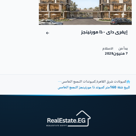
إيفرى داى - ذا مورنينجز
يبدأ من
الاستلام
7 مليون
2029
كمبونادت شرق القاهرة
,
كمبوندات التجمع الخامس
—
للبيع شقة 160متر كمبوند ذا مورنينجز التجمع الخامس