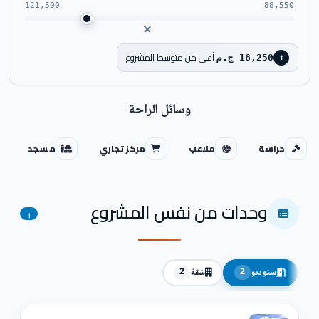
121,500
88,550
أعلى من متوسط المشروع
16,250 ج.م
↑
وسائل الراحة
حراسة
ملاعب
مركز تجاري
مسجد
وحدات من نفس المشروع
4
ستوديو
شقة
2
2