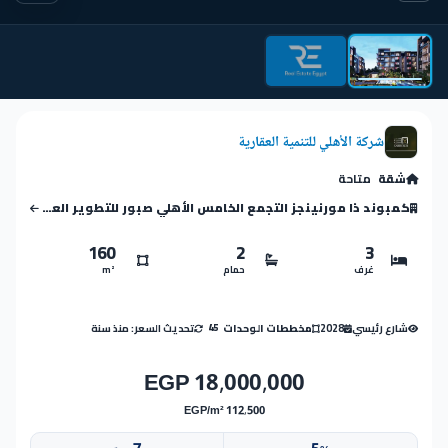
شركة الأهلي للتنمية العقارية
شقة
متاحة
كمبوند ذا مورنينجز التجمع الخامس الأهلي صبور للتطوير العقاري
160
2
3
غرف
حمام
m²
شارع رئيسي
2028
تحديث السعر: منذ سنة
مخططات الوحدات
45
18,000,000 EGP
112,500 EGP/m²