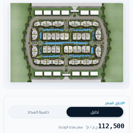
اضغط للتكبير
تحليل السعر
تحليل
حاسبة السداد
112,500
ج.م / م² · سعر هذه الوحدة