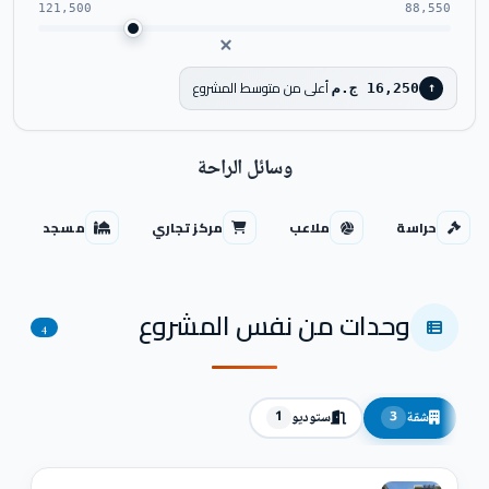
121,500
88,550
أعلى من متوسط المشروع
16,250 ج.م
↑
وسائل الراحة
حراسة
ملاعب
مركز تجاري
مسجد
وحدات من نفس المشروع
4
شقة
ستوديو
1
3