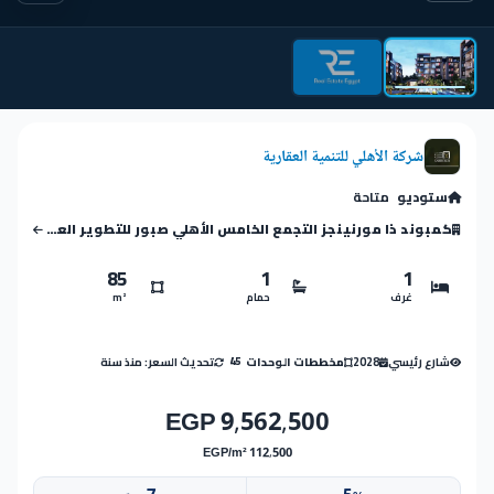
شركة الأهلي للتنمية العقارية
ستوديو
متاحة
كمبوند ذا مورنينجز التجمع الخامس الأهلي صبور للتطوير العقاري
85
1
1
غرف
حمام
m²
شارع رئيسي
2028
تحديث السعر: منذ سنة
مخططات الوحدات
45
9,562,500 EGP
112,500 EGP/m²