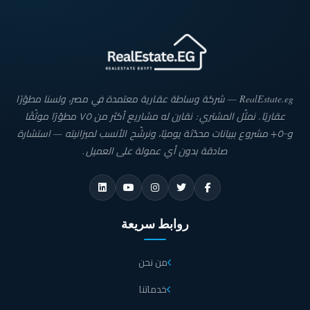
RealEstate.eg — شركة وساطة عقارية معتمدة في مصر، ولسنا مطوّرًا
عقاريًا. نمثّل المشتري: نقارن له مشاريع أكثر من ٧٥ مطوّرًا موثّقًا
و٥٠٠+ مشروع ببيانات محدّثة يوميًا، ونرشّح الأنسب لميزانيته — استشارة
صادقة بدون أي عمولة على العميل.
روابط سريعة
من نحن
خدماتنا