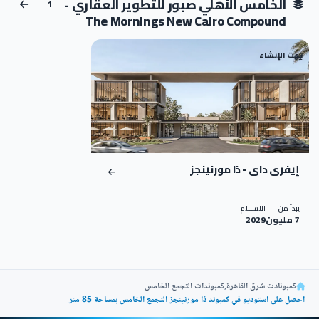
الخامس الأهلي صبور للتطوير العقاري -
1
The Mornings New Cairo Compound
تحت الإنشاء
01
إيفرى داى - ذا مورنينجز
يبدأ من
الاستلام
7 مليون
2029
كمبونادت شرق القاهرة
,
كمبوندات التجمع الخامس
—
احصل على استوديو في كمبوند ذا مورنينجز التجمع الخامس بمساحة 85 متر