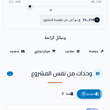
121,500
88,550
أعلى من متوسط المشروع
16,250 ج.م
↑
وسائل الراحة
حراسة
ملاعب
مركز تجاري
مسجد
وحدات من نفس المشروع
4
ستوديو
شقة
2
2