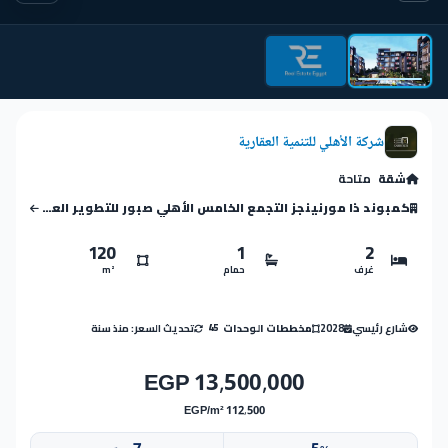
شركة الأهلي للتنمية العقارية
شقة
متاحة
كمبوند ذا مورنينجز التجمع الخامس الأهلي صبور للتطوير العقاري
120
1
2
غرف
حمام
m²
شارع رئيسي
2028
تحديث السعر: منذ سنة
مخططات الوحدات
45
13,500,000 EGP
112,500 EGP/m²