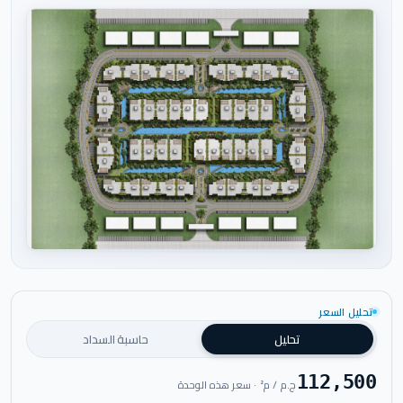
اضغط للتكبير
تحليل السعر
تحليل
حاسبة السداد
112,500
ج.م / م² · سعر هذه الوحدة