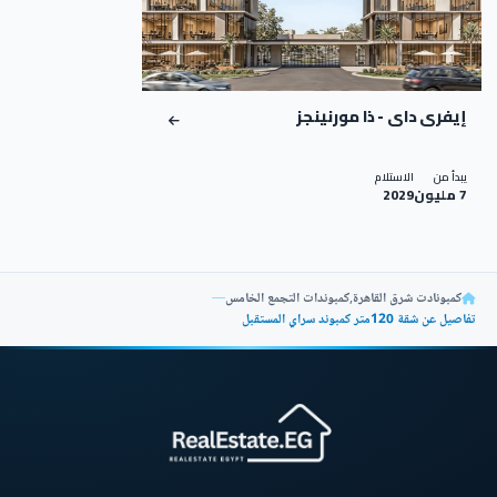
إيفرى داى - ذا مورنينجز
يبدأ من
الاستلام
7 مليون
2029
كمبونادت شرق القاهرة
,
كمبوندات التجمع الخامس
—
تفاصيل عن شقة 120متر كمبوند سراي المستقبل