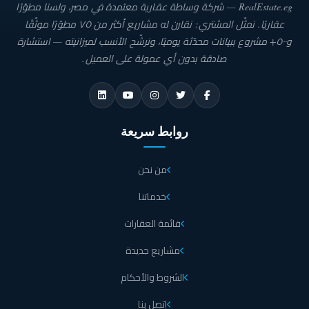
RealEstate.eg — شركة وساطة عقارية معتمدة في مصر، ولسنا مطوّرًا
عقاريًا. نمثّل المشتري: نقارن له مشاريع أكثر من ٧٥ مطوّرًا موثّقًا
و٥٠٠+ مشروع ببيانات محدّثة يوميًا، ونرشّح الأنسب لميزانيته — استشارة
صادقة بدون أي عمولة على العميل.
روابط سريعة
من نحن
خدماتنا
قائمة العقارات
مشاريع جديدة
الشروط والأحكام
اتصل بنا