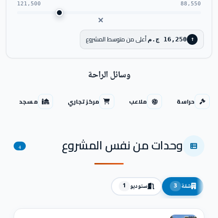
121,500
88,550
أعلى من متوسط المشروع
16,250 ج.م
↑
وسائل الراحة
حراسة
ملاعب
مركز تجاري
مسجد
وحدات من نفس المشروع
4
شقة
ستوديو
1
3