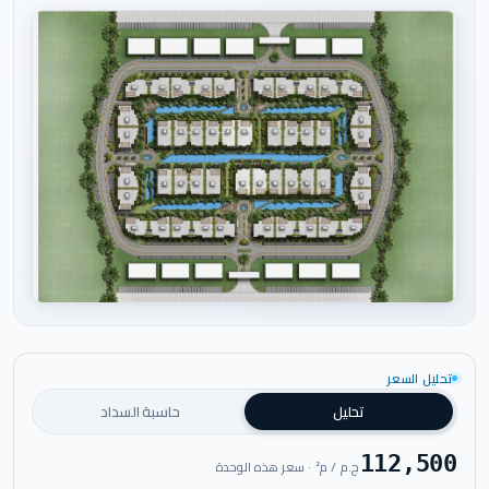
اضغط للتكبير
تحليل السعر
تحليل
حاسبة السداد
112,500
ج.م / م² · سعر هذه الوحدة