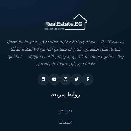
RealEstate.eg — شركة وساطة عقارية معتمدة في مصر، ولسنا مطوّرًا
عقاريًا. نمثّل المشتري: نقارن له مشاريع أكثر من ٧٥ مطوّرًا موثّقًا
و٥٠٠+ مشروع ببيانات محدّثة يوميًا، ونرشّح الأنسب لميزانيته — استشارة
صادقة بدون أي عمولة على العميل.
روابط سريعة
من نحن
خدماتنا