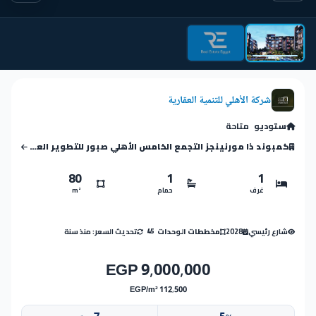
شركة الأهلي للتنمية العقارية
ستوديو
متاحة
كمبوند ذا مورنينجز التجمع الخامس الأهلي صبور للتطوير العقاري
80
1
1
غرف
حمام
m²
شارع رئيسي
2028
تحديث السعر: منذ سنة
مخططات الوحدات
45
9,000,000 EGP
112,500 EGP/m²