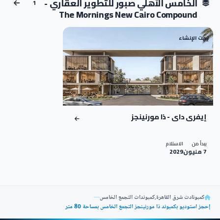
الخامس الأهلي صبور للتطوير العقاري -
1
The Mornings New Cairo Compound
تحت الإنشاء
01
إيفرى داى - ذا مورنينجز
يبدأ من
الاستلام
7 مليون
2029
كمبونادت شرق القاهرة
,
كمبوندات التجمع الخامس
—
إحجز استوديو بكمبوند ذا مورنينجز التجمع الخامس بمساحة 80 متر