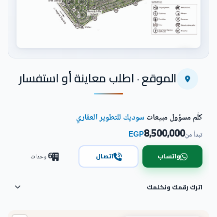
اضغط للتكبير
الموقع · اطلب معاينة أو استفسار
كلّم مسؤول مبيعات
سوديك للتطوير العقاري
8,500,000
EGP
تبدأ من
6
واتساب
اتصال
وحدات
اترك رقمك ونكلمك