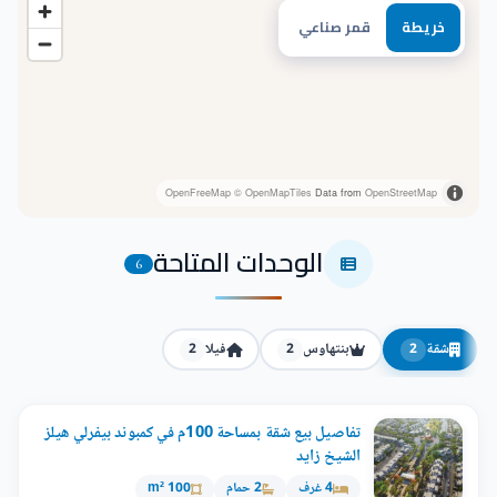
خريطة
قمر صناعي
OpenFreeMap
© OpenMapTiles
Data from
OpenStreetMap
الوحدات المتاحة
6
شقة
بنتهاوس
فيلا
2
2
2
تفاصيل بيع شقة بمساحة 100م في كمبوند بيفرلي هيلز
الشيخ زايد
4 غرف
2 حمام
100 m²