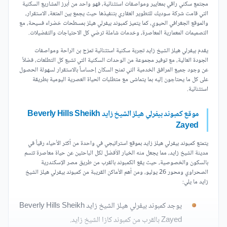
مجتمع سكني راقي بمعايير ومواصفات استثنائية، فهو واحد من أبرز المشاريع السكنية
التي قامت شركة سوديك للتطوير العقاري بتنفيذها حيث يجمع بين المتعة، الاستقرار،
والموقع الجغرافي الحيوي، كما يتميز كمبوند بيفرلي هيلز بمسطحات خضراء فسيحة، مع
التصميمات المعمارية المعاصرة، وخدمات شاملة ترضي كل الاحتياجات والتفضيلات.
يقدم بيفرلي هيلز الشيخ زايد تجربة سكنية استثنائية تمزج بن الراحة ومواصفات
الجودة العالية، مع توفير مجموعة من الوحدات السكنية التي تشبع كل التطلعات، فضلاً
عن وجود جميع المرافق الخدمية التي تمنح السكان إحساساً بالاستقرار لسهولة الحصول
على كل ما يحتاجون إليه بما يتماشى مع متطلبات الحياة العصرية اليومية بطريقة
استثنائية.
موقع كمبوند بيفرلي هيلز الشيخ زايد Beverly Hills Sheikh
Zayed
يتمتع كمبوند بيفرلي هيلز زايد بموقع استراتيجي في واحدة من أكثر الأحياء رقياً في
مدينة الشيخ زايد، مما يجعل منه الخيار الأفضل لكل الباحثين عن حياة معاصرة تتسم
بالسكون والخصوصية، حيث يقع الكمبوند بالقرب من طريق مصر الإسكندرية
الصحراوي ومحور 26 يوليو، ومن أهم الأماكن القريبة من كمبوند بيفرلي هيلز الشيخ
زايد ما يلي:
يوجد كمبوند بيفرلي هيلز الشيخ زايد Beverly Hills Sheikh
Zayed بالقرب من كمبوند كازا الشيخ زايد.