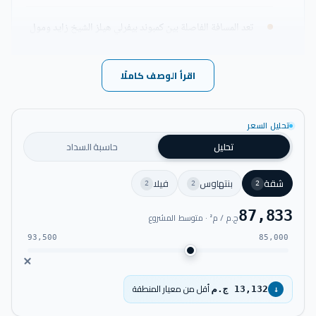
تعد المسافة الفاصلة بين كمبوند بيفرلي هيلز الشيخ زايد ومول
مصر قصيرة للغاية.
اقرأ الوصف كاملًا
سهولة الذهاب من كمبوند Beverly Hills زايد إلى مول العرب
خلال دقائق قليلة.
تحليل السعر
يقع كمبوند بيفرلي هيلز الشيخ زايد بالقرب من مستشفى دار
تحليل
حاسبة السداد
الفؤاد.
شقة
بنتهاوس
فيلا
2
2
2
يبتعد كمبوند بيفرلي هيلز زايد مسافة بسيطة من جامعة مصر
87,833
ج.م / م² · متوسط المشروع
للعلوم والتكنولوجيا.
93,500
85,000
إمكانية الوصول من كمبوند بيفرلي هيلز الشيخ زايد إلى هايبر
وان الشيخ زايد خلال دقائق معدودة.
أقل من معيار المنطقة
13,132 ج.م
↓
يقترب كمبوند بيفرلي هيلز سوديك من طريق دهشور الذي