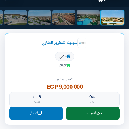
سوديك للتطوير العقاري
سكني
2028
السعر يبدأ من
9,000,000 EGP
8
9
%
سنة
مقدم
تقسيط
واتس اب
اتصل