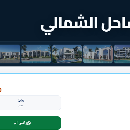
حل الشمالي
P
5
%
مقدم
واتس اب