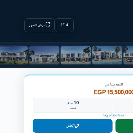
⛶
1
/
14
عرض الصور
السعر يبدأ من
15,500,000 EG
10
سنة
تقسيط
خطط دفع أخرى
اتصل