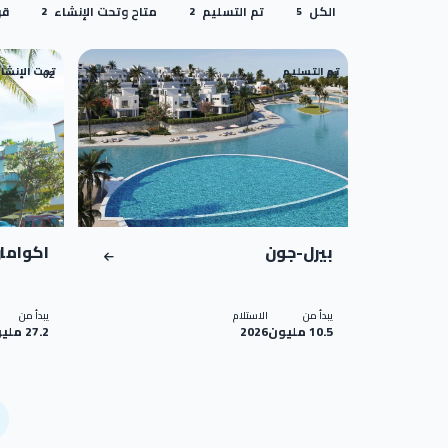
الكل
تم التسليم
متاح وتحت الإنشاء
قري
2
2
5
تم التسليم
تحت الإنشا
02
01
بيرل-جون
اكواما
يبدأ من
الاستلام
يبدأ من
10.5 مليون
2026
27.2 مليون