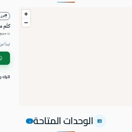
قرى 
كلّم 
رد سريع 
تبدأ من
اترك 
الوحدات المتاحة
9