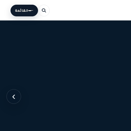
القائمة
›