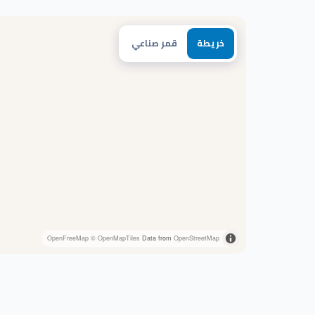
خريطة
قمر صناعي
OpenFreeMap
© OpenMapTiles
Data from
OpenStreetMap