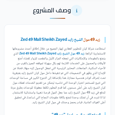
وصف المشروع
زيد 49 مول
الشيخ زايد Zed 49 Mall Sheikh Zayed
استطاعت شركة كيان للتطوير العقاري إبهار الجميع من خلال إطلاق أحدث مشروعاتها
الاستثمارية الرائعة
زيد 49 مول الشيخ زايد Zed 49 Mall Sheikh Zayed
الذي
يتمتع بالمقومات والإمكانيات التي تجعله المزار الأول والمقصد للزوار لقضاء أمتع
الأوقات والحصول على الخدمات اللازمة لهم بكل سهولة لموقعه المميز بالقرب من
الأحياء السكنية، الجامعات، المحاور الرئيسية التي تجعل الوصول إليه سهلا، فضلا عن
الإبداع الذي يظهر في التصميمات التي تم تنفيذها داخل مول كيان الشيخ زايد بعبقرية
تحت إشراف كوادر هندسية ممتازة، هذا بالإضافة إلى التنوع الكبير في مساحة الوحدات
التي تتيح للمستثمر اختيار الوحدة التي تناسبه ليتمكن من تقديم الخدمات لعملاء مول
كيان الشيخ زايد على أعلى مستوى، كما قدم المطور تكلفة معقولة للوحدات بطرق مرنة
للدفع في زيد 49 مول الشيخ زايد مما جعل المول فرصة ذهبية واستثنائية للاستثمار،
لذا لا تتردد في أن تمتلك وحدة تتمتع بكافة مقومات النجاح التي تساعدك في تحقيق
أعلى العوائد المادية، فبادر بحجز وحدتك في مول كيان الشيخ زايد.