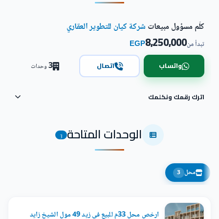
كلّم مسؤول مبيعات
شركة كيان للتطوير العقاري
8,250,000
EGP
تبدأ من
3
واتساب
اتصال
وحدات
اترك رقمك ونكلمك
الوحدات المتاحة
3
محل
3
ارخص محل 33م للبيع فى زيد 49 مول الشيخ زايد