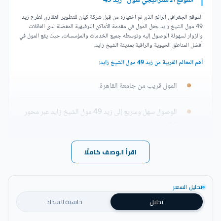
الموقع الاستراتيجي لمول "زيد 49"
الموقع الجغرافي الرائع الذي تم اختياره من قِبل شركة كيان للتطوير العقاري لطرح زيد
49 مول الشيخ زايد جعل المول في مقدمة الأماكن الترفيهية المفضلة لدى العائلات
والزوار لسهولة الوصول إليه وتوسطه جميع الخدمات والمؤسسات، حيث يقع المول في
أفضل المناطق الحيوية والراقية بمدينة الشيخ زايد.
أهم المعالم القريبة من زيد 49 مول الشيخ زايد:
المول قريب من جامعة القاهرة.
الوصول سهل وسريع إلى زيد 49 مول الشيخ زايد عبر محور
26 يوليو ووصلة دهشور.
اقرأ الوصف كاملًا
المسافة بين زيد بارك وأمريكانا بلازا قصيرة.
يجاور المول زايد سنترال بارك.
تحليل السعر
تحليل
حاسبة السداد
يقع المبنى على بعد دقائق من كمبوند زيد الشيخ زايد، وكمبوند
بيلفا الشيخ زايد.