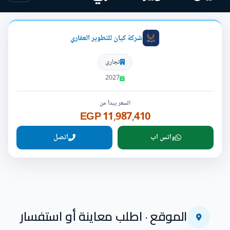
شركة كيان للتطوير العقاري
تجارى
2027
السعر يبدأ من
11,987,410 EGP
واتس اب
اتصل
الموقع · اطلب معاينة أو استفسار