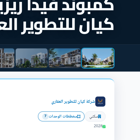
كمبوند فيدا ريز
كيان للتطوير ال
شركة كيان للتطوير العقاري
سكني
مخططات الوحدات
7
2028