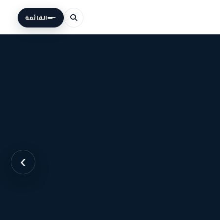
القائمة
›