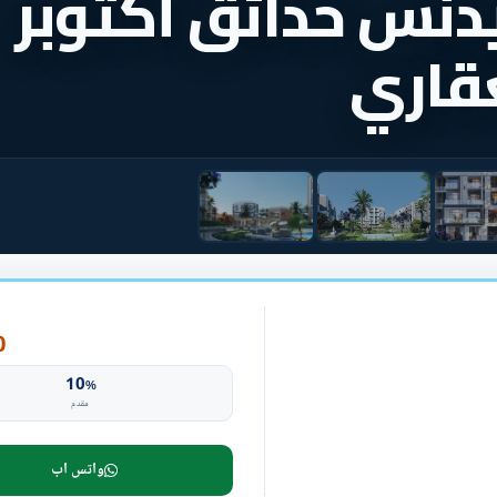
يدنس حدائق أكتوبر
عقاري
P
10
%
مقدم
واتس اب