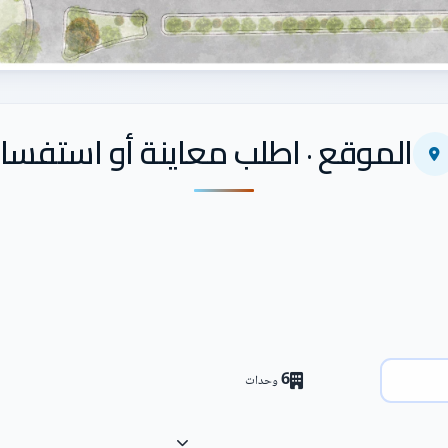
الموقع · اطلب معاينة أو استفسار
6
وحدات