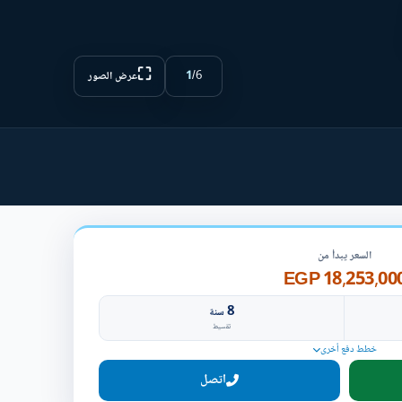
⛶
1
/
6
عرض الصور
السعر يبدأ من
18,253,000 EG
8
سنة
تقسيط
خطط دفع أخرى
اتصل