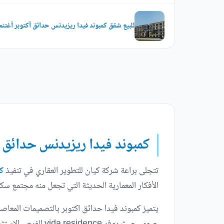
للبيع شقق كمبوند فيدا ريزيدنس حدائق أكتوبر أغتن
كمبوند فيدا ريزيدنس حدائق أ
تتجلى براعة شركة كيان للتطوير العقاري في تنفيذ
كمب
الأفكار المعمارية الحديثة التي تجعل منه مجتمع سكن
يتميز كمبوند فيدا حدائق اكتوبر بالتصميمات المعاص
حيوي، حيث يوفر vida residence الفرص الاستثمارية الهائلة لمستقبل أفضل.