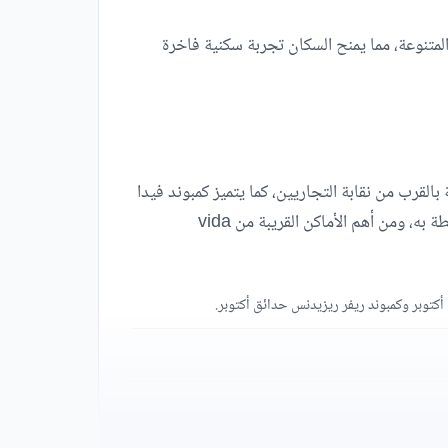
لمتنوعة، مما يمنح السكان تجربة سكنية فاخرة
لقرب من نقابة التجاريين، كما يتميز كمبوند فيدا
ريزيدنس بقربه من ميدان البترول مما يجعله على مقربه من أهم الشوارع الرئيسية والمحاور التي تربط بيته وبين المدن المحيطة به، ومن أهم الأماكن القريبة من vida