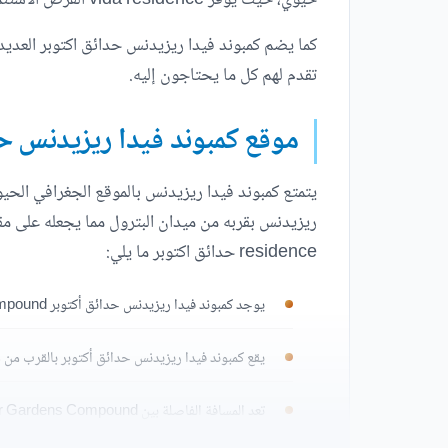
كما يضم كمبوند فيدا ريزيدنس حدائق اكتوبر العديد 
تقدم لهم كل ما يحتاجون إليه.
موقع كمبوند فيدا ريزيدنس ح
يتمتع كمبوند فيدا ريزيدنس بالموقع الجغرافي الحيو
residence حدائق اكتوبر ما يلي:
يوجد كمبوند فيدا ريزيدنس حدائق أكتوبر Vida Residence October Gardens Compound بالقرب من كمبوند كلوب هيلز ريزيدنس أكتوبر وكمبوند ريفر ريزيدنس حدائق أكتوبر.
يقع كمبوند فيدا ريزيدنس حدائق أكتوبر بالقرب من 
تعد المسافة الفاصلة بين Vida Residence October Gardens Compound والمطار الجديدة حوالي 5 دقائق.