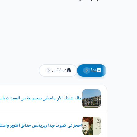
شقة
دوبليكس
3
3
تملك شقتك الآن واحظى بمجموعة من المميزات بأميز
احجز في كمبوند فيدا ريزيدنس حدائق أكتوبر وامتل