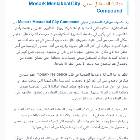
مونارك المستقبل سيتي
- Monark Mostakbal City
Compound
يعد
كمبوند مونارك المستقبل سيتي Monark Mostakbal City Compound
من
أهم المشاريع السكنية التي قامت بتنفيذها شركة رويال للتطوير العقاري واهتمت بأدق
التفاصيل به لكي يكون في مقدمة المشاريع السكنية، حيث حرصت الشركة على اختيار
المكان المناسب من أجل تنفيذ مشروعها لعلها بأنه سبب أساسي في نجاحه، لذلك تم
تنفيذ كمبوند مونارك في أكثر المناطق حيوية وقربه من أهم المحاور الرئيسية من أجل
التنقل منه لأي مكان آخر بمنتهى السهولة دون بذل أي مجهود، ووجود تنوع كبير في
وحدات كمبوند مونارك المستقبل سيتي وبمساحات مختلفة حتى يتمكن العملاء من
الحصول عما يبحثون عنه بأسعار لا تقبل المقارنة بغيرها.
تظهر براعة الشركة وخبرتها الطويلة في قلب monark residence، فهو مشروع
متكامل يحتوي على كل المرافق والخدمات الأساسية والترفيهية التي يبحث عنها أي
عميل من أجل حياة مستقرة، مع وضع خطط أسعار خيالية لا تقبل المنافسة بغيرها،
وأنظمة السداد المرنة لتسهيل عملية البيع حتى يتمكن العملاء من تحقيق أحلامهم على
أرض الواقع بداخل مونارك مستقبل سيتي.
داخل مونارك المستقبل سيتي تمكن الحياة وسر السعادة الحقيقة، حيث يمكنك الحصول
على كل ما تبحث عنه في قلب مكان واحد، والاستمتاع بحياة مفعمة بالخصوصية
والرفاهية ممزوجة بالفخامة، والمناظر الطبيعية التي تضيف لمسة من الجمال والسحر،
والحصول على منزل أحلامك التي تم بناؤه خصيصًا من أجلك في مونارك.
خلف كل باب في كمبوند مونارك ريزيدنس ستجد تفاصيل متناسقة راقية تُعطي مزيجًا