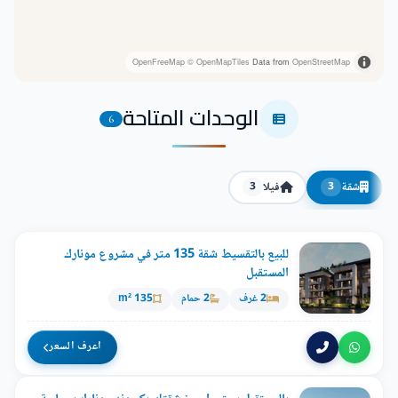
OpenFreeMap
© OpenMapTiles
Data from
OpenStreetMap
الوحدات المتاحة
6
شقة
فيلا
3
3
للبيع بالتقسيط شقة 135 متر في مشروع مونارك
المستقبل
2 غرف
2 حمام
135 m²
اعرف السعر