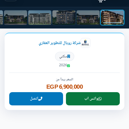
شركة رويال للتطوير العقاري
سكني
2026
السعر يبدأ من
6,900,000 EGP
واتس اب
اتصل