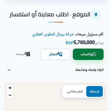
اضغط للتكبير
الموقع · اطلب معاينة أو استفسار
كلّم مسؤول مبيعات
شركة رويال للتطوير العقاري
5,760,000
EGP
تبدأ من
6
واتساب
اتصال
وحدات
اترك رقمك ونكلمك
خريطة
قمر صناعي