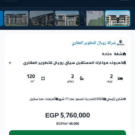
شركة رويال للتطوير العقاري
شقة
متاحة
كمبوند مونارك المستقبل سيتي رويال للتطوير العقاري
120
2
2
غرف
حمام
m²
شارع رئيسي
2026
تحديث السعر: منذ 11 شهر
أضيفت: منذ سنتين
5,760,000 EGP
48,000 EGP/m²