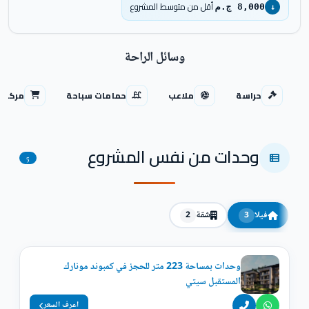
أقل من متوسط المشروع
8,000 ج.م
↓
وسائل الراحة
حراسة
ملاعب
حمامات سباحة
مركز ت
وحدات من نفس المشروع
5
فيلا
شقة
2
3
وحدات بمساحة 223 متر للحجز في كمبوند مونارك
المستقبل سيتي
اعرف السعر