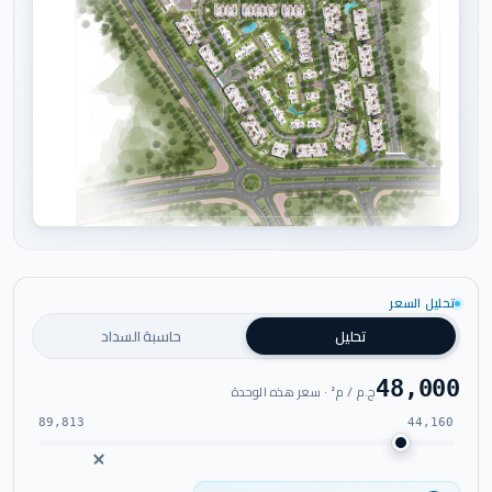
اضغط للتكبير
تحليل السعر
تحليل
حاسبة السداد
48,000
ج.م / م² · سعر هذه الوحدة
89,813
44,160