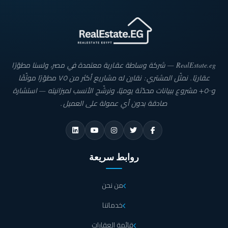
RealEstate.eg — شركة وساطة عقارية معتمدة في مصر، ولسنا مطوّرًا
عقاريًا. نمثّل المشتري: نقارن له مشاريع أكثر من ٧٥ مطوّرًا موثّقًا
و٥٠٠+ مشروع ببيانات محدّثة يوميًا، ونرشّح الأنسب لميزانيته — استشارة
صادقة بدون أي عمولة على العميل.
روابط سريعة
من نحن
خدماتنا
قائمة العقارات