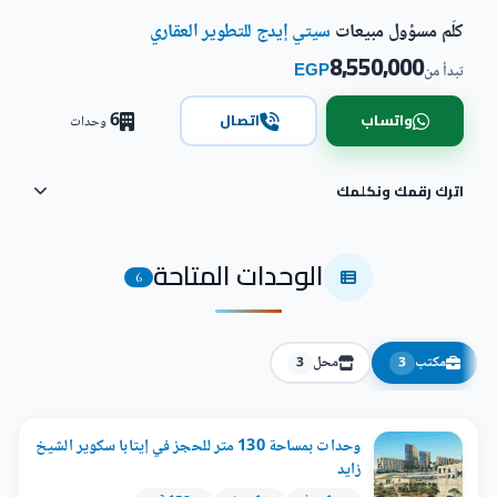
كلّم مسؤول مبيعات
سيتي إيدج للتطوير العقاري
8,550,000
EGP
تبدأ من
6
واتساب
اتصال
وحدات
اترك رقمك ونكلمك
الوحدات المتاحة
6
مكتب
محل
3
3
وحدات بمساحة 130 متر للحجز في إيتابا سكوير الشيخ
زايد