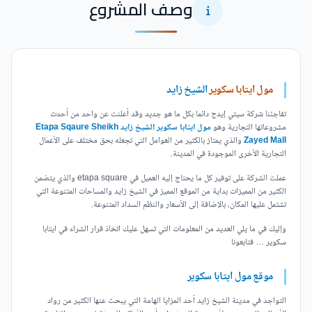
وصف المشروع
مول ايتابا سكوير
الشيخ زايد
تفاجئنا شركة سيتي إيدج دائما بكل ما هو جديد وقد أعلنت عن واحد من أحدث
مشروعاتها التجارية وهو
مول ايتابا سكوير الشيخ زايد Etapa Sqaure Sheikh
Zayed Mall
والذي يمتاز بالكثير من العوامل التي تجعله بحق مختلف على الأعمال
التجارية الأخرى الموجودة في المدينة.
عملت الشركة على توفير كل ما يحتاج إليه العميل في etapa square والذي يتضمن
الكثير من المميزات بداية من الموقع المميز في الشيخ زايد والمساحات المتنوعة التي
تشتمل عليها المكان، بالإضافة إلى الأسعار والنظم السداد المتنوعة.
وإليك في ما يلي العديد من المعلومات التي تسهل عليك اتخاذ قرار الشراء في ايتابا
سكوير … فتابعونا
موقع مول ايتابا سكوير
التواجد في مدينة الشيخ زايد أحد المزايا الهامة التي يبحث عنها الكثير من رواد