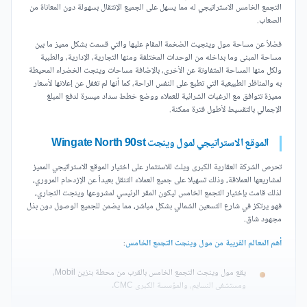
التجمع الخامس الاستراتيجي له مما يسهل على الجميع الإنتقال بسهولة دون المعاناة من
الصعاب.
فضلاً عن مساحة مول وينجيت الضخمة المقام عليها والتي قسمت بشكل مميز ما بين
مساحة المبنى وما بداخله من الوحدات المختلفة ومنها التجارية، الإدارية، والطبية
ولكل منها المساحة المتفاوتة عن الأخرى، بالإضافة مساحات وينجت الخضراء المحيطة
به والمناظر الطبيعية التي تطبع على النفس الراحة، كما أنها لم تغفل عن إعلانها لأسعار
مميزة تتوافق مع الرغبات الشرائية للعملاء ووضع خطط سداد ميسرة لدفع المبلغ
الإجمالي بالتقسيط لأطول فترة ممكنة.
الموقع الاستراتيجي لمول وينجت Wingate North 90st
تحرص الشركة العقارية الكبرى ويلث للاستثمار على اختيار الموقع الاستراتيجي المميز
لمشاريعها العملاقة، وذلك تسهيلا على جميع العملاء التنقل بعيداً عن الإزدحام المروري،
لذلك قامت بإختيار التجمع الخامس ليكون المقر الرئيسي لمشروعها وينجت التجاري،
فهو يرتكز في شارع التسعين الشمالي بشكل مباشر، مما يضمن للجميع الوصول دون بذل
مجهود شاق.
أهم المعالم القريبة من مول وينجت التجمع الخامس
:
يقع مول وينجت التجمع الخامس بالقرب من محطة بنزين Mobil،
ومستشفى النسايم، والمؤسسة الكبرى CMC.