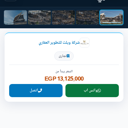
شركة ويلث للتطوير العقاري
تجارى
السعر يبدأ من
13,125,000 EGP
واتس اب
اتصل