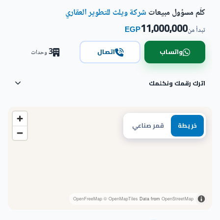
كلّم مسؤول مبيعات
شركة ويلث للتطوير العقاري
11,000,000
EGP
تبدأ من
3
واتساب
اتصال
وحدات
اترك رقمك ونكلمك
خريطة
قمر صناعي
OpenFreeMap
© OpenMapTiles
Data from
OpenStreetMap