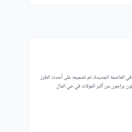
ة في العاصمة الجديدة، تم تصميمه على أحدث الطرز
كثيرة ووصل حجم استثماراته لأكثر من 500 مليون جنيه مصري، ليكون براجون من أكبر المولات في حي المال