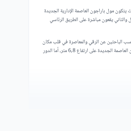
يث يتكون مول باراجون العاصمة الإدارية الجديدة
 إداري بالكامل ويحتوي على 3 مداخل رئيسية، المدخل الأول والثاني يقعون مباشرة على الطريق الرئاسي
 تناسب الباحثين عن الرقي والمعاصرة في قلب مكان
واحد، حيث استعانت الشركة المطورة بالمهندسين والمعماريين أصحاب الخبرات الطويلة، وجاء الدور الأرضي في مول باراجون العاصمة الجديدة على ارتفاع 6,8 متر، أما الدور
ر من المولات والمشروعات الهامة.