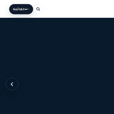
القائمة
›