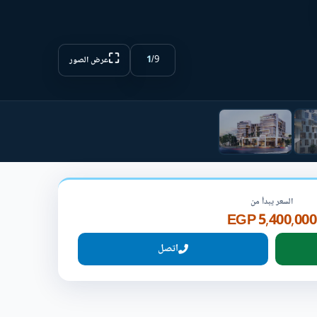
⛶
1
/
9
عرض الصور
السعر يبدأ من
5,400,000 EGP
اتصل