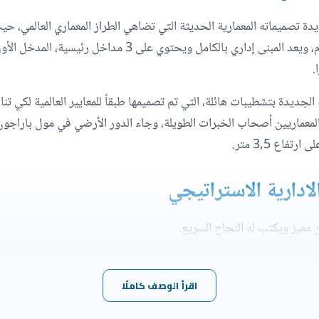
ديدة تصميماته المعمارية الحديثة التي تضاهي الطراز المعماري العالمي، ح
من دور أرضي و 7 أدوار علوية بالإضافة إلى 2 بدروم، ويعد المبنى
ا.
 الجديدة بتشطيبات هائلة، التي تم تصميمها طبقاً للمعايير العالمية لكي
ادارية الاستراتيجي
 مميز ويكتب له النجاح السريع.
 الادارية:
اقرأ الوصف كاملًا
 استراتيجي في قلب حي المال والأعمال الذي يضم بداخله أفرع البنوك والشركات والكثي