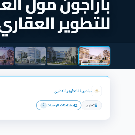
باراجون مول العا
للتطوير العقاري
بيلديريا للتطوير العقاري
تجارى
مخططات الوحدات
2