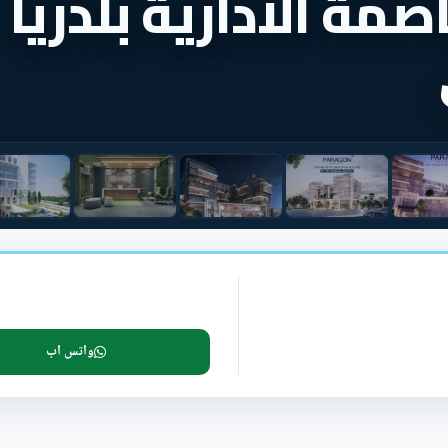
صمة الادارية بلدريا
واتس اب