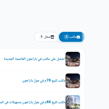
مكتب
محل
3
3
أحصل على مكتب في باراجون العاصمة الجديدة
مكتب للبيع 78م في مول باراجون
مكتب للبيع 88م في مول باراجون بتسهيلات فى السداد