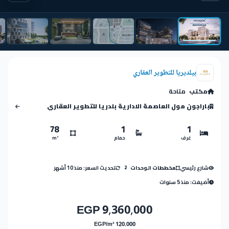
بيلديريا للتطوير العقاري
مكتب
متاحة
باراجون مول العاصمة الادارية بلدريا للتطوير العقاري
78
1
1
غرف
حمام
m²
شارع رئيسي
تحديث السعر: منذ 10 أشهر
مخططات الوحدات
2
أضيفت: منذ 5 سنوات
9,360,000 EGP
120,000 EGP/m²