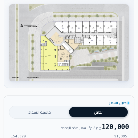
اضغط للتكبير
تحليل السعر
تحليل
حاسبة السداد
120,000
ج.م / م² · سعر هذه الوحدة
154,329
91,395