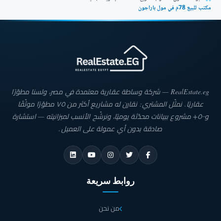
مكتب للبيع 78م في مول باراجون
RealEstate.eg — شركة وساطة عقارية معتمدة في مصر، ولسنا مطوّرًا
عقاريًا. نمثّل المشتري: نقارن له مشاريع أكثر من ٧٥ مطوّرًا موثّقًا
و٥٠٠+ مشروع ببيانات محدّثة يوميًا، ونرشّح الأنسب لميزانيته — استشارة
صادقة بدون أي عمولة على العميل.
روابط سريعة
من نحن