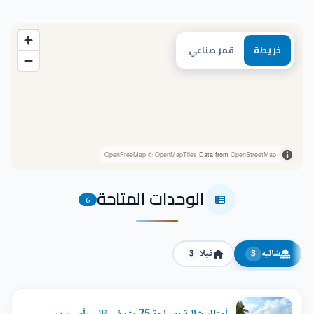
خريطة
قمر صناعي
OpenFreeMap
© OpenMapTiles
Data from
OpenStreetMap
الوحدات المتاحة
6
شاليه
فيلا
3
3