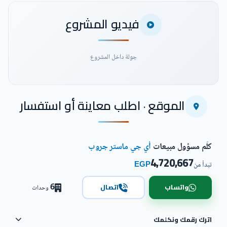
فيديو المشروع
جولة داخل المشروع
الموقع · اطلب معاينة أو استفسار
شاهد فيديو المشروع
كلّم مسؤول مبيعات
أي جي ماستر جروب
4,720,667
EGP
تبدأ من
6
واتساب
اتصال
وحدات
اترك رقمك ونكلمك