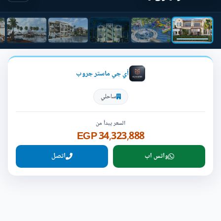
أي جي ماستر جروب
ساحلي
السعر يبدأ من
34,323,888 EGP
واتس اب
اتصل