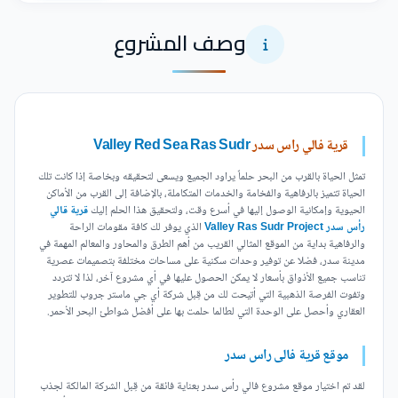
وصف المشروع
قرية فالي راس سدر
Valley Red Sea Ras Sudr
تمثل الحياة بالقرب من البحر حلماً يراود الجميع ويسعى لتحقيقه وبخاصة إذا كانت تلك
الحياة تتميز بالرفاهية والفخامة والخدمات المتكاملة، بالإضافة إلى القرب من الأماكن
الحيوية وإمكانية الوصول إليها في أسرع وقت، ولتحقيق هذا الحلم إليك
قرية قالي
رأس سدر Valley Ras Sudr Project
الذي يوفر لك كافة مقومات الراحة
والرفاهية بداية من الموقع المثالي القريب من أهم الطرق والمحاور والمعالم المهمة في
مدينة سدر، فضلا عن توفير وحدات سكنية على مساحات مختلفة بتصميمات عصرية
تناسب جميع الأذواق بأسعار لا يمكن الحصول عليها في أي مشروع آخر، لذا لا تتردد
وتفوت الفرصة الذهبية التي أتيحت لك من قِبل شركة أي جي ماستر جروب للتطوير
العقاري وأحصل على الوحدة التي لطالما حلمت بها على أفضل شواطئ البحر الأحمر.
موقع قرية فالى راس سدر
لقد تم اختيار موقع مشروع فالي رأس سدر بعناية فائقة من قِبل الشركة المالكة لجذب