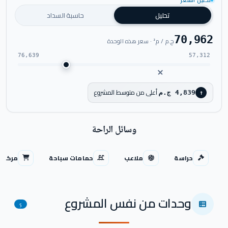
تحليل السعر
شاهد فيديو المشروع
تحليل
حاسبة السداد
70,962
ج.م / م² · سعر هذه الوحدة
76,639
57,312
أعلى من متوسط المشروع
4,839 ج.م
↑
وسائل الراحة
حراسة
ملاعب
حمامات سباحة
مركز ت
وحدات من نفس المشروع
5