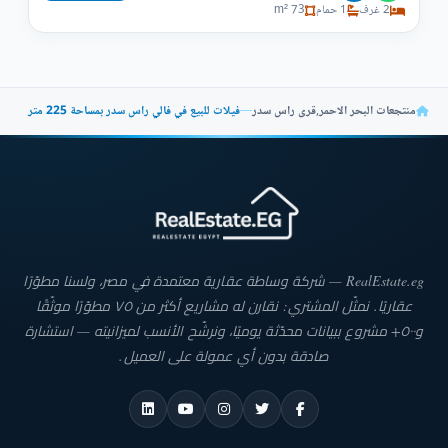
2 غرف
1 حمام
73 m²
منتجعات البحر الاحمر
,
قرى راس سدر
—
فيلات للبيع في فالي راس سدر بمساحة 225 متر
RealEstate.eg — شركة وساطة عقارية معتمدة في مصر، ولسنا مطوّرًا
عقاريًا. نمثّل المشتري: نقارن له مشاريع أكثر من ٧٥ مطوّرًا موثّقًا
و٥٠٠+ مشروع ببيانات محدّثة يوميًا، ونرشّح الأنسب لميزانيته — استشارة
صادقة بدون أي عمولة على العميل.