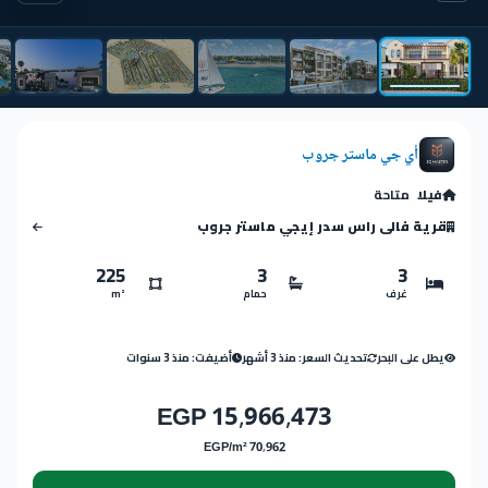
أي جي ماستر جروب
فيلا
متاحة
قرية فالى راس سدر إيجي ماستر جروب
225
3
3
غرف
حمام
m²
يطل على البحر
تحديث السعر: منذ 3 أشهر
أضيفت: منذ 3 سنوات
15,966,473 EGP
70,962 EGP/m²