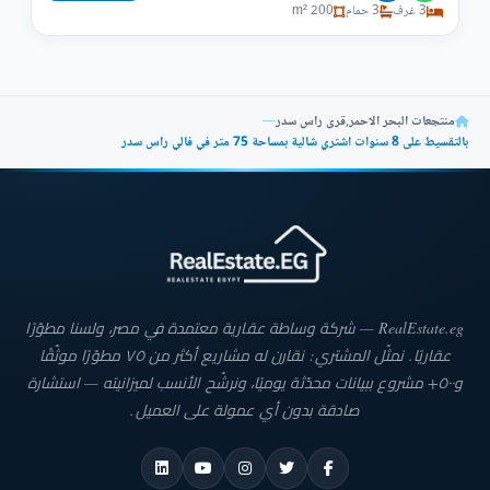
3 غرف
3 حمام
200 m²
منتجعات البحر الاحمر
,
قرى راس سدر
—
بالتقسيط على 8 سنوات اشتري شالية بمساحة 75 متر في فالي راس سدر
RealEstate.eg — شركة وساطة عقارية معتمدة في مصر، ولسنا مطوّرًا
عقاريًا. نمثّل المشتري: نقارن له مشاريع أكثر من ٧٥ مطوّرًا موثّقًا
و٥٠٠+ مشروع ببيانات محدّثة يوميًا، ونرشّح الأنسب لميزانيته — استشارة
صادقة بدون أي عمولة على العميل.