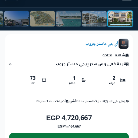
أي جي ماستر جروب
شاليه
متاحة
قرية فالى راس سدر إيجي ماستر جروب
73
1
2
غرف
حمام
m²
يطل على البحر
تحديث السعر: منذ 8 أشهر
أضيفت: منذ 3 سنوات
4,720,667 EGP
64,667 EGP/m²