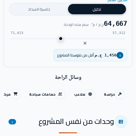
تحليل السعر
شاهد فيديو المشروع
تحليل
حاسبة السداد
64,667
ج.م / م² · سعر هذه الوحدة
71,413
57,312
أقل من متوسط المشروع
1,456 ج.م
↓
وسائل الراحة
حراسة
ملاعب
حمامات سباحة
مركز ت
وحدات من نفس المشروع
5