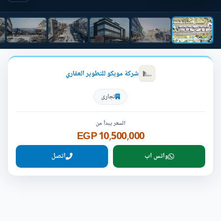
شركة موبكو للتطوير العقاري
تجارى
السعر يبدأ من
10,500,000 EGP
واتس اب
اتصل