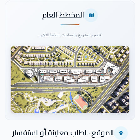
المخطط العام
تصميم المشروع والمساحات - اضغط للتكبير
اضغط للتكبير
الموقع · اطلب معاينة أو استفسار