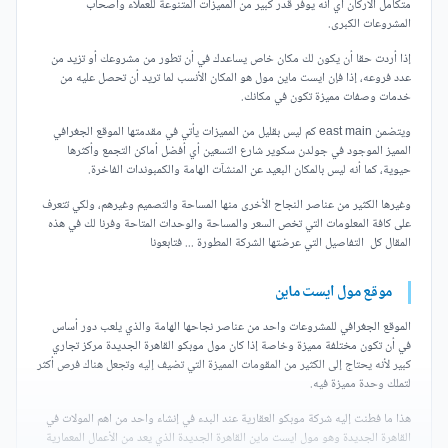
متكامل الأركان أي أنه يوفر قدر كبير من المميزات المتنوعة للعملاء وأصحاب
المشروعات الكبرى.
إذا أردت حقا أن يكون لك مكان خاص يساعدك في أن تطور من مشروعك أو تزيد من
عدد فروعه، إذا فإن ايست ماين مول هو المكان الأنسب لما تريد أن تحصل عليه من
خدمات وصفات مميزة تكون في مكانك.
ويتضمن east main كم ليس بقليل من المميزات يأتي في مقدمتها الموقع الجغرافي
المميز الموجود في جولدن سكوير شارع التسعين أي أفضل أماكن التجمع وأكثرها
حيوية، كما أنه ليس بالمكان البعيد عن المنشآت الهامة والكمبوندات الفاخرة.
وغيرها الكثير من عناصر النجاح الأخرى منها المساحة والتصميم وغيرهم، ولكي تتعرف
على كافة المعلومات التي تخص السعر والمساحة والوحدات المتاحة وفرنا لك في هذه
المقال كل التفاصيل التي عرضتها الشركة المطورة ... فتابعونا
موقع مول ايست ماين
الموقع الجغرافي للمشروعات واحد من عناصر نجاحها الهامة والذي يلعب دور أساس
في أن تكون مختلفة مميزة وخاصة إذا كان مول موبكو القاهرة الجديدة مركز تجاري
كبير لأنه يحتاج إلى الكثير من المقومات المميزة التي تضيف إليه وتجعل هناك فرص أكثر
لتملك وحدة مميزة فيه.
هذا ما فطنت إليه شركة موبكو العقارية عند البدء في إنشاء واحد من اهم المولات في
القاهرة الجديدة وهو مول ايست ماين القاهرة الجديدة الذي يعد من الأعمال المعمارية