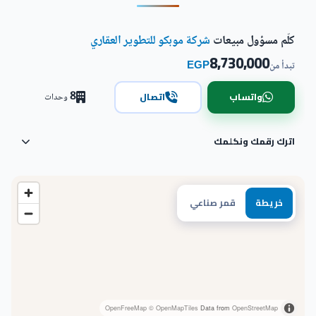
كلّم مسؤول مبيعات
شركة موبكو للتطوير العقاري
8,730,000
EGP
تبدأ من
8
واتساب
اتصال
وحدات
اترك رقمك ونكلمك
خريطة
قمر صناعي
OpenFreeMap
© OpenMapTiles
Data from
OpenStreetMap