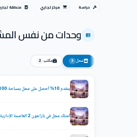
حراسة
مركز تجاري
منطقة تجاري
وحدات من نفس المش
محل
مكتب
2
3
بمقدم 10% أحصل على محل بمساحة 100 متر في مول باراجون 2 العاصمة الجديدة.
امتلك محل في باراجون 2 العاصمة الإدارية بمساحة تبدأ من 84 متر