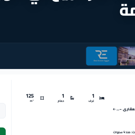
125
1
1
غرف
حمام
m²
مول باراجون 2 العاصمة الإدارية الجديدة بلدريا للتطوير العقاري – Paragon 2 Mall New Capital
نذ 4 سنوات