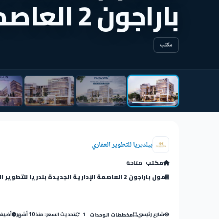
باراجون 2 العاصمة
مكتب
بيلديريا للتطوير العقاري
مكتب
متاحة
شارع رئيسي
تحديث السعر: منذ 10 أشهر
أضيفت: م
مخططات الوحدات
1