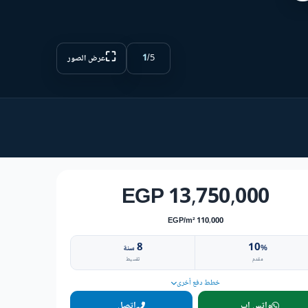
⛶
1
/
5
عرض الصور
13,750,000 EGP
110,000 EGP/m²
8
10
%
سنة
مقدم
تقسيط
خطط دفع أخرى
واتس اب
اتصل