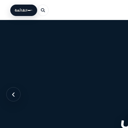
القائمة
›
ول