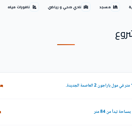
ة
مسجد
نادي صحي و رياضي
نافورات مياه
روع