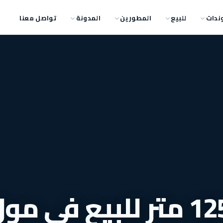
ندات
للبيع
المطورين
المدونة
تواصل معنا
مكتب بمساحة 125 متر للبيع في م