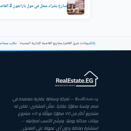
سارع بشراء محل في مول باراجون 2 العاصمة الإدارية الجديدة بمساحة تبدأ من 120 متر
كمبونادت شرق القاهرة
,
مشاريع العاصمة الإدارية الجديدة
—
مكتب بمساحة 125 متر للبيع في مول باراجون 2 ا
RealEstate.eg — شركة وساطة عقارية معتمدة في
مصر، ولسنا مطوّرًا عقاريًا. نمثّل المشتري: نقارن له
مشاريع أكثر من ٧٥ مطوّرًا موثّقًا و٥٠٠+ مشروع
ببيانات محدّثة يوميًا، ونرشّح الأنسب لميزانيته —
استشارة صادقة بدون أي عمولة على العميل.