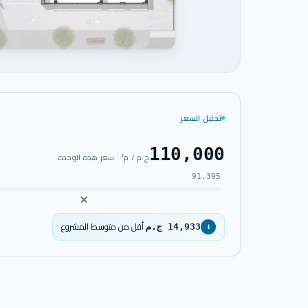
تحليل السعر
110,000
ج.م / م² · سعر هذه الوحدة
91,395
أقل من متوسط المشروع
14,933 ج.م
↓