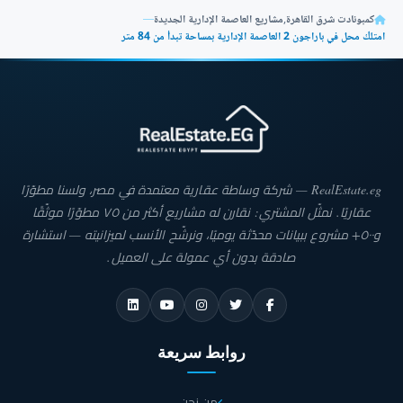
كمبونادت شرق القاهرة
,
مشاريع العاصمة الإدارية الجديدة
—
امتلك محل في باراجون 2 العاصمة الإدارية بمساحة تبدأ من 84 متر
RealEstate.eg — شركة وساطة عقارية معتمدة في مصر، ولسنا مطوّرًا
عقاريًا. نمثّل المشتري: نقارن له مشاريع أكثر من ٧٥ مطوّرًا موثّقًا
و٥٠٠+ مشروع ببيانات محدّثة يوميًا، ونرشّح الأنسب لميزانيته — استشارة
صادقة بدون أي عمولة على العميل.
روابط سريعة
من نحن