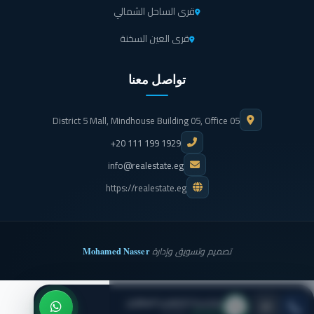
قرى الساحل الشمالي
قرى العين السخنة
تواصل معنا
District 5 Mall, Mindhouse Building 05, Office 05
+20 111 199 1929
info@realestate.eg
https://realestate.eg
Mohamed Nasser
تصميم وتسويق وإدارة
بيلديريا للتطوير العقاري
● متاح الآن
· اتصل بنا