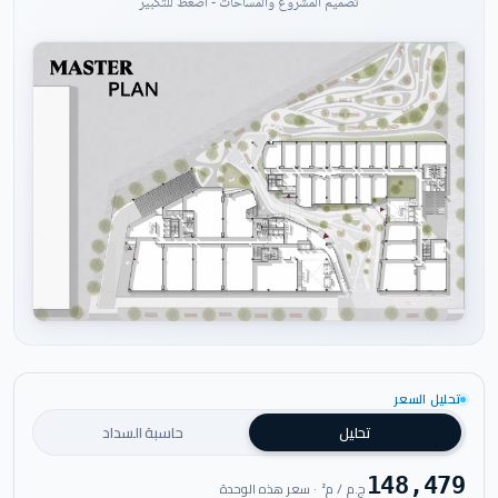
تصميم المشروع والمساحات - اضغط للتكبير
اضغط للتكبير
تحليل السعر
تحليل
حاسبة السداد
148,479
ج.م / م² · سعر هذه الوحدة