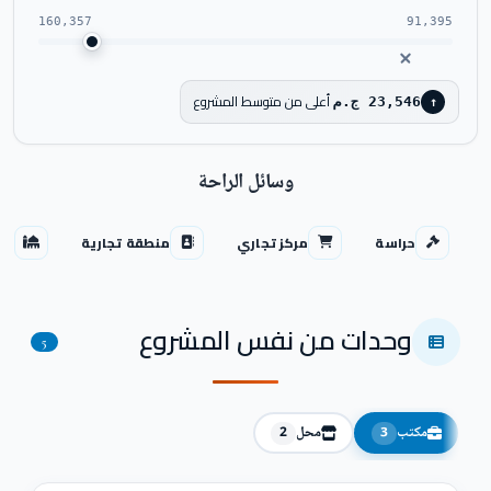
160,357
91,395
أعلى من متوسط المشروع
23,546 ج.م
↑
وسائل الراحة
حراسة
مركز تجاري
منطقة تجارية
مس
وحدات من نفس المشروع
5
مكتب
محل
2
3