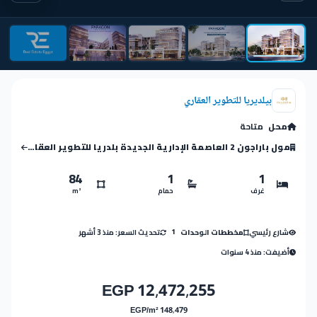
بيلديريا للتطوير العقاري
محل
متاحة
مول باراجون 2 العاصمة الإدارية الجديدة بلدريا للتطوير العقاري – Paragon 2 Mall New Capital
84
1
1
غرف
حمام
m²
شارع رئيسي
تحديث السعر: منذ 3 أشهر
مخططات الوحدات
1
أضيفت: منذ 4 سنوات
12,472,255 EGP
148,479 EGP/m²