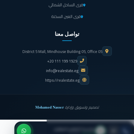
قرى الساحل الشمالي
قرى العين السخنة
تواصل معنا
District 5 Mall, Mindhouse Building 05, Office 05
+20 111 199 1929
info@realestate.eg
https://realestate.eg
Mohamed Nasser
تصميم وتسويق وإدارة
بيلديريا للتطوير العقاري
● متاح الآن
· اتصل بنا