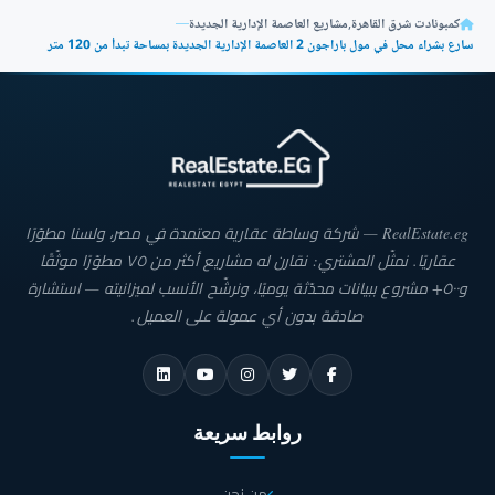
كمبونادت شرق القاهرة
,
مشاريع العاصمة الإدارية الجديدة
—
سارع بشراء محل في مول باراجون 2 العاصمة الإدارية الجديدة بمساحة تبدأ من 120 متر
RealEstate.eg — شركة وساطة عقارية معتمدة في مصر، ولسنا مطوّرًا
عقاريًا. نمثّل المشتري: نقارن له مشاريع أكثر من ٧٥ مطوّرًا موثّقًا
و٥٠٠+ مشروع ببيانات محدّثة يوميًا، ونرشّح الأنسب لميزانيته — استشارة
صادقة بدون أي عمولة على العميل.
روابط سريعة
من نحن