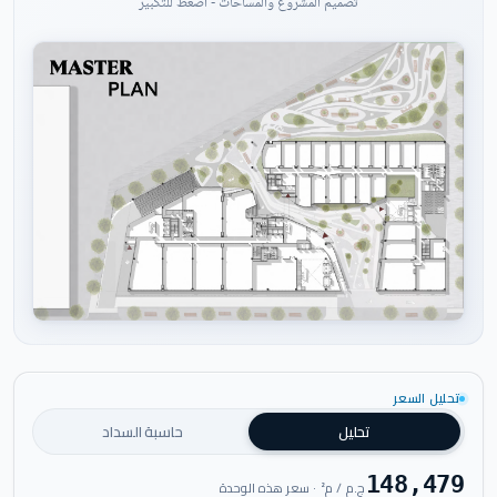
تصميم المشروع والمساحات - اضغط للتكبير
اضغط للتكبير
تحليل السعر
تحليل
حاسبة السداد
148,479
ج.م / م² · سعر هذه الوحدة