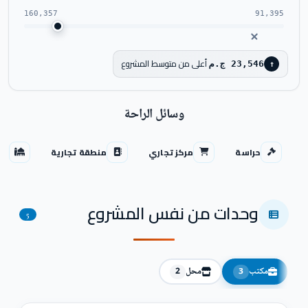
160,357
91,395
أعلى من متوسط المشروع
23,546 ج.م
↑
وسائل الراحة
حراسة
مركز تجاري
منطقة تجارية
مس
وحدات من نفس المشروع
5
مكتب
محل
2
3