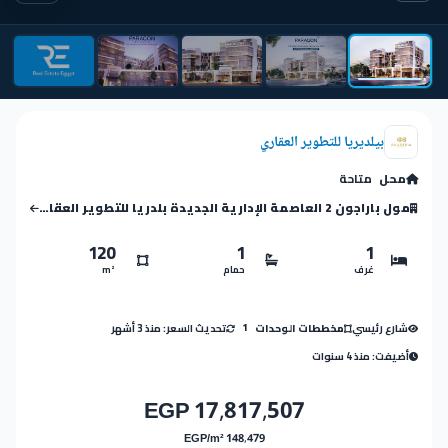
بيلديريا للتطوير العقاري
محل
متاحة
مول باراجون 2 العاصمة الإدارية الجديدة بلدريا للتطوير العقاري – Paragon 2 Mall New Capital
120
1
1
غرف
حمام
m²
شارع رئيسي
تحديث السعر: منذ 3 أشهر
مخططات الوحدات
1
أضيفت: منذ 4 سنوات
17,817,507 EGP
148,479 EGP/m²