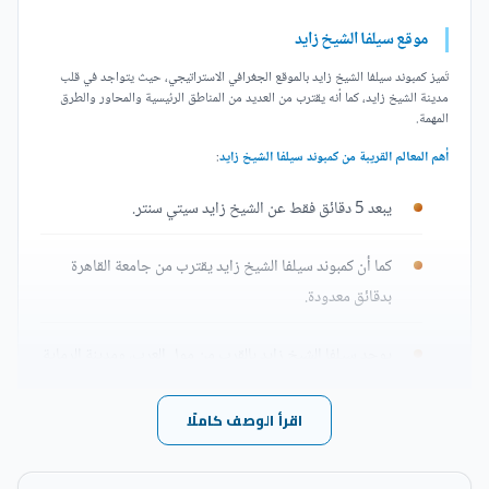
موقع سيلفا الشيخ زايد
تَميز كمبوند سيلفا الشيخ زايد بالموقع الجغرافي الاستراتيجي، حيث يتواجد في قلب
مدينة الشيخ زايد، كما أنه يقترب من العديد من المناطق الرئيسية والمحاور والطرق
المهمة.
أهم المعالم القريبة من كمبوند سيلفا الشيخ زايد
:
يبعد 5 دقائق فقط عن الشيخ زايد سيتي سنتر.
كما أن كمبوند سيلفا الشيخ زايد يقترب من جامعة القاهرة
بدقائق معدودة.
يوجد سيلفا الشيخ زايد بالقرب من مول العرب، ومدينة الرماية
على مسافة تقدر ب 10 دقائق من محور 26 يوليو، والطريق
الدائري الأوسطي، وطريق السويس، وطريق الإسكندرية
اقرأ الوصف كاملًا
الصحراوي.