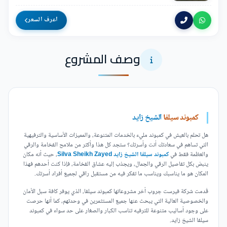
اعرف السعر
وصف المشروع
كمبوند سيلفا
الشيخ زايد
هل تحلم بالعيش في كمبوند مليء بالخدمات المتنوعة، والمميزات الأساسية والترفيهية
التي تساهم في سعادتك أنت وأسرتك؟ ستجد كل هذا وأكثر من ملامح الفخامة والرقي
والعظمة فقط في
كمبوند سيلفا الشيخ زايد Silva Sheikh Zayed
، حيث أنه مكان
ينبض بكل تفاصيل الرقي والجمال، ويجذب إليه عشاق الفخامة، فإذا كنت أحدهم فهذا
المكان هو ما يناسبك ويناسب ما تفكر فيه من مستقبل راقي لجميع أفراد أسرتك.
قَدمت شركة فيرست جروب أخر مشروعاتها كمبوند سيلفا، الذي يوفر كافة سبل الأمان
والخصوصية العالية التي يبحث عنها جميع المستثمرين في وحدتهم، كما أنها حرصت
على وجود أساليب متنوعة للترفيه تناسب الكبار والصغار على حد سواء في كمبوند
سيلفا الشيخ زايد.