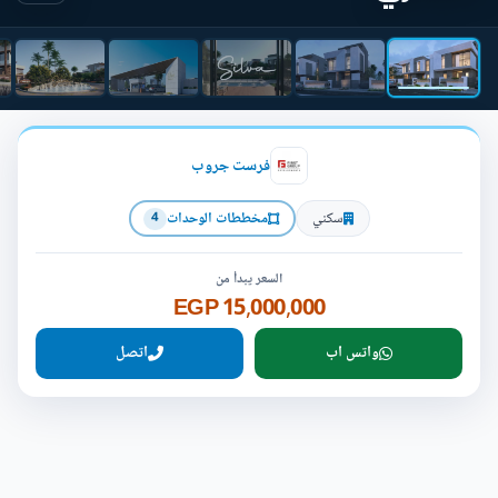
فرست جروب
سكني
مخططات الوحدات
4
السعر يبدأ من
15,000,000 EGP
واتس اب
اتصل