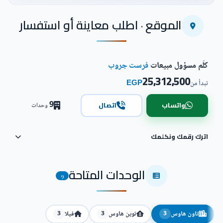
اضغط للتكبير
الموقع · اطلب معاينة أو استفسار
كلّم مسؤول مبيعات
فرست جروب
25,312,500
EGP
تبدأ من
9
واتساب
اتصال
وحدات
اترك رقمك ونكلمك
الوحدات المتاحة
9
تاون هاوس
توين هاوس
فيلا
3
3
3