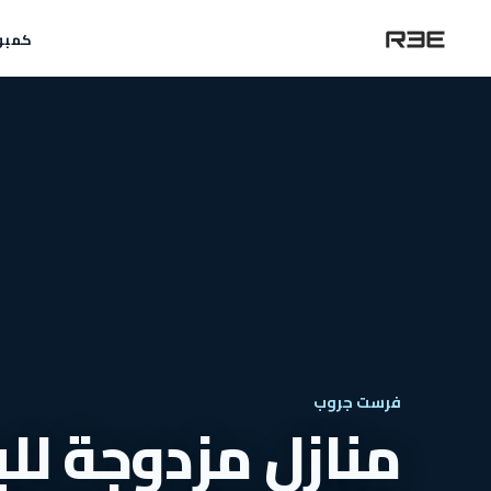
كمبو
فرست جروب
منازل مزدوجة لل