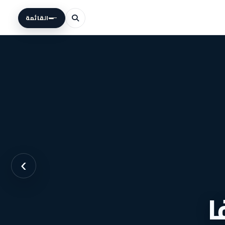
القائمة
›
ا