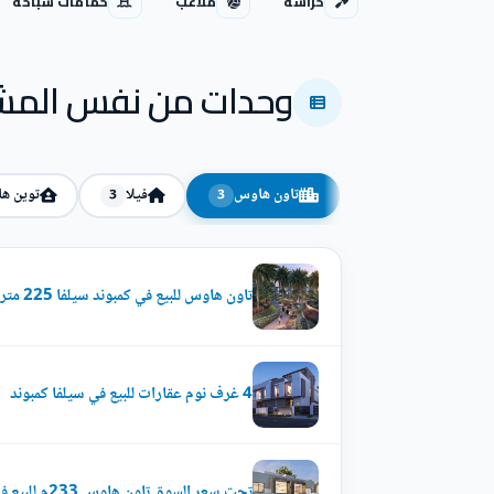
حراسة
ملاعب
حمامات سباحة
وحدات من نفس المش
تاون هاوس
فيلا
توين ه
3
3
تاون هاوس للبيع في كمبوند سيلفا 225 متر
4 غرف نوم عقارات للبيع في سيلفا كمبوند
تحت سعر السوق تاون هاوس 233م للبيع في silva sheikh zayed