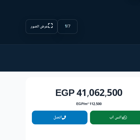
⛶
1
/
7
عرض الصور
41,062,500 EGP
112,500 EGP/m²
واتس اب
اتصل