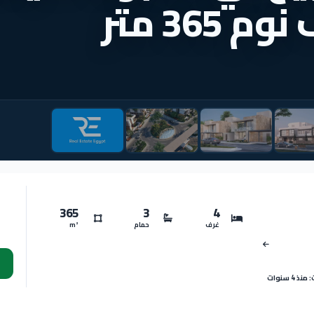
365
3
4
غرف
حمام
m²
 4 سنوات