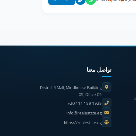
تواصل معنا
District 5 Mall, Mindhouse Building
05, Office 05
ة
+20 111 199 1929
info@realestate.eg
https://realestate.eg