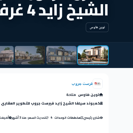
الشيخ زايد 4 غرف نوم 365 متر
توين هاوس
فرست جروب
توين هاوس
متاحة
كمبوند سيلفا الشيخ زايد فيرست جروب للتطوير العقاري
شارع رئيسي
تحديث السعر: منذ 3 أشهر
أضيفت: منذ
مخططات الوحدات
4