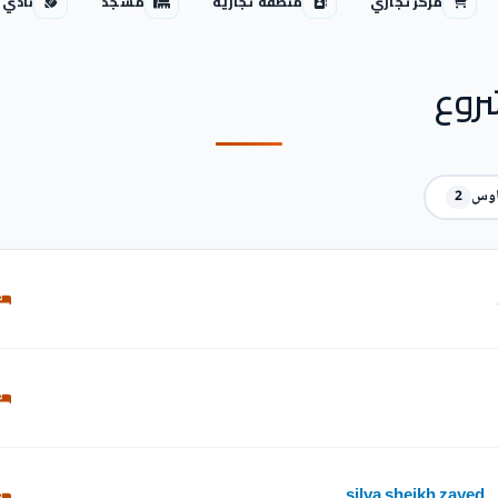
مركز تجاري
منطقة تجارية
مسجد
نادي 
روع
اوس
2