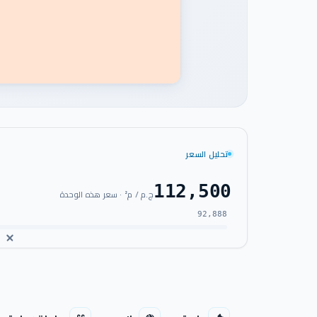
تحليل السعر
112,500
ج.م / م² · سعر هذه الوحدة
92,888