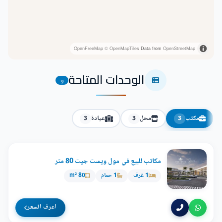
OpenFreeMap
© OpenMapTiles
Data from
OpenStreetMap
الوحدات المتاحة
9
مكتب
محل
عيادة
3
3
3
مكاتب للبيع في مول ويست جيت 80 متر
1 غرف
1 حمام
80 m²
اعرف السعر