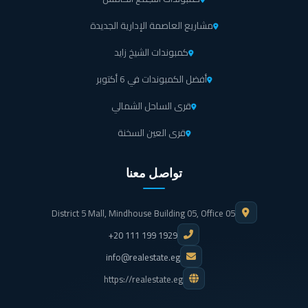
مشاريع العاصمة الإدارية الجديدة
بوابات إليكترونية ومؤمنة لجعل حركة الخروج والدخول أسهل
كمبوندات الشيخ زايد
في ويست جيت.
أفضل الكمبوندات في 6 أكتوبر
ولان ويست جيت تم تصميمه وفقا لمعايير السلامة العالمية، تم
قرى الساحل الشمالي
توفير نظام إطفاء حريق متكامل في المكان تحسبا لأي طارئ.
قرى العين السخنة
نظام أمني شامل في ويست جيت يقوم بحفظ الأمن والسلامة
داخل ويست جيت.
تواصل معنا
كاميرات مراقبة عالية الجودة موجودة في المكان لتوفير
District 5 Mall, Mindhouse Building 05, Office 05
الطمأنينة للزوار داخل مول جيتس اكتوبر.
+20 111 199 1929
جراج كبير يتسع كثير من السيارات وذلك للتقليل من الزحام أو
info@realestate.eg
التكدس أمام مول ويست جيت 6 أكتوبر.
https://realestate.eg