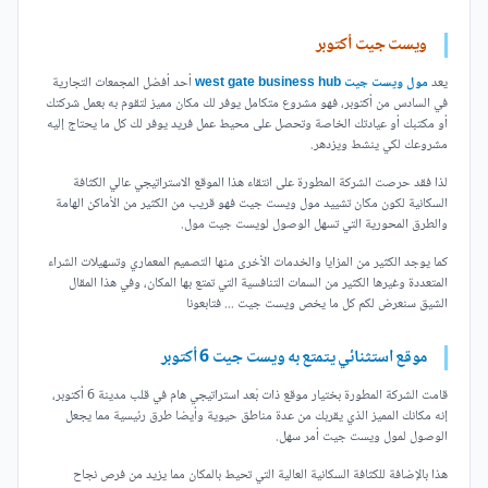
ويست جيت أكتوبر
يعد
مول ويست جيت west gate business hub
أحد أفضل المجمعات التجارية
في السادس من أكتوبر، فهو مشروع متكامل يوفر لك مكان مميز لتقوم به بعمل شركتك
أو مكتبك أو عيادتك الخاصة وتحصل على محيط عمل فريد يوفر لك كل ما يحتاج إليه
مشروعك لكي ينشط ويزدهر.
لذا فقد حرصت الشركة المطورة على انتقاء هذا الموقع الاستراتيجي عالي الكثافة
السكانية لكون مكان تشييد مول ويست جيت فهو قريب من الكثير من الأماكن الهامة
والطرق المحورية التي تسهل الوصول لويست جيت مول.
كما يوجد الكثير من المزايا والخدمات الأخرى منها التصميم المعماري وتسهيلات الشراء
المتعددة وغيرها الكثير من السمات التنافسية التي تمتع بها المكان، وفي هذا المقال
الشيق سنعرض لكم كل ما يخص ويست جيت ... فتابعونا
موقع استثنائي يتمتع به ويست جيت 6 أكتوبر
قامت الشركة المطورة بختيار موقع ذات بُعد استراتيجي هام في قلب مدينة 6 أكتوبر،
إنه مكانك المميز الذي يقربك من عدة مناطق حيوية وأيضا طرق رئيسية مما يجعل
الوصول لمول ويست جيت أمر سهل.
هذا بالإضافة للكثافة السكانية العالية التي تحيط بالمكان مما يزيد من فرص نجاح