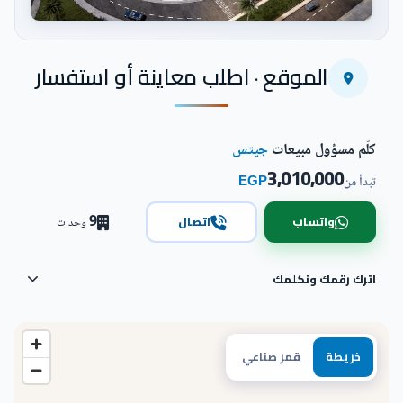
اضغط للتكبير
الموقع · اطلب معاينة أو استفسار
كلّم مسؤول مبيعات
جيتس
3,010,000
EGP
تبدأ من
9
واتساب
اتصال
وحدات
اترك رقمك ونكلمك
خريطة
قمر صناعي