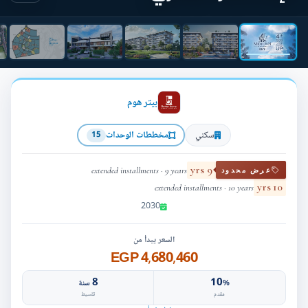
بيتر هوم
سكني
مخططات الوحدات
15
9 yrs
extended installments · 9 years
عرض محدود
10 yrs
extended installments · 10 years
2030
السعر يبدأ من
4,680,460 EGP
8
10
%
سنة
مقدم
تقسيط