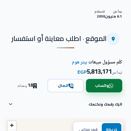
يبدأ من
الاستلام
6.1 مليون
2030
الموقع · اطلب معاينة أو استفسار
كلّم مسؤول مبيعات
بيتر هوم
5,813,171
EGP
تبدأ من
18
واتساب
اتصال
وحدات
اترك رقمك ونكلمك
خريطة
قمر صناعي