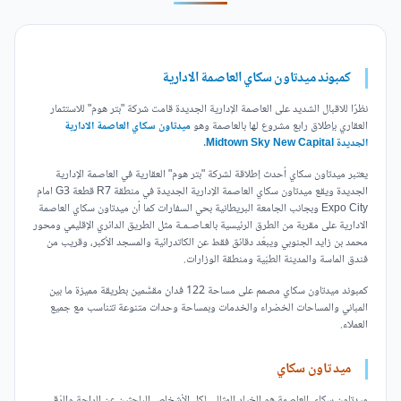
كمبوند ميدتاون سكاي العاصمة الادارية
نظرًا للاقبال الشديد على العاصمة الإدارية الجديدة قامت شركة "بتر هوم" للاستثمار
العقاري بإطلاق رابع مشروع لها بالعاصمة وهو
ميدتاون سكاي العاصمة الادارية
الجديدة Midtown Sky New Capital
.
يعتبر ميدتاون سكاي أحدث إطلاقة لشركة "بتر هوم" العقارية في العاصمة الإدارية
الجديدة ويقع ميدتاون سكاي العاصمة الإدارية الجديدة في منطقة R7 قطعة G3 امام
Expo City وبجانب الجامعة البريطانية بحي السفارات كما أن ميدتاون سكاي العاصمة
الادارية على مقربة من الطرق الرئيسية بالعـاصـمـة مثل الطريق الدائري الإقليمي ومحور
محمد بن زايد الجنوبي ويبعُد دقائق فقط عن الكاتدرائية والمسجد الأكبر، وقريب من
فندق الماسة والمدينة الطبّية ومنطقة الوزارات.
كمبوند ميدتاون سكاي مصمم على مساحة 122 فدان مقسَّمين بطريقة مميزة ما بين
المباني والمساحات الخضراء والخدمات وبمساحة وحدات متنوعة تتناسب مع جميع
العملاء.
ميد تاون سكاي
ميدتاون سكاي العاصمة
هو الخيار المثالي لكل الأشخاص الباحثين عن الراحة والرُقي