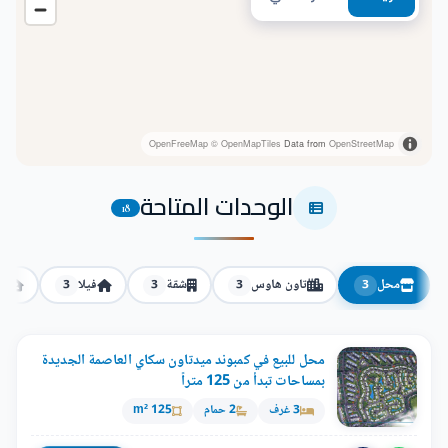
OpenFreeMap
© OpenMapTiles
Data from
OpenStreetMap
الوحدات المتاحة
18
محل
تاون هاوس
شقة
فيلا
تو
3
3
3
3
محل للبيع في كمبوند ميدتاون سكاي العاصمة الجديدة
بمساحات تبدأ من 125 متراً
3 غرف
2 حمام
125 m²