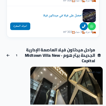
6 غرف
5 حمام
500 m²
أحصل على فيلا في ميدتاون فيلا
اعرف السعر
4 غرف
3 حمام
303 m²
مراحل ميدتاون فيلا العاصمة الإدارية
الجديدة بيتر هوم - Midtown Villa New
1
Capital
تحت الإنشاء
01