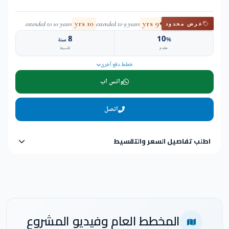
10 yrs
9 yrs
extended to 10 years
extended to 9 years
عرض محدود
8
10
%
سنة
مقدم
تقسيط
خطط دفع أخرى
واتس اب
اتصل
اطلب تفاصيل السعر والتقسيط
المخطط العام وفيديو المشروع