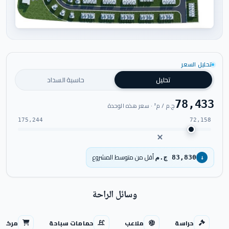
اضغط للتكبير
تحليل السعر
تحليل
حاسبة السداد
78,433
ج.م / م² · سعر هذه الوحدة
175,244
72,158
أقل من متوسط المشروع
83,830 ج.م
↓
وسائل الراحة
حراسة
ملاعب
حمامات سباحة
مركز ت