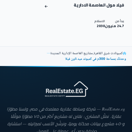
فيلا مول العاصمة الادارية
يبدأ من
الاستلام
24.7 مليون
2030
كمبونادت شرق القاهرة
,
مشاريع العاصمة الإدارية الجديدة
—
وحدتك بمساحة 300م في كمبوند ميد تاون فيلا
RealEstate.eg — شركة وساطة عقارية معتمدة في مصر، ولسنا مطوّرًا
عقاريًا. نمثّل المشتري: نقارن له مشاريع أكثر من ٧٥ مطوّرًا موثّقًا
و٥٠٠+ مشروع ببيانات محدّثة يوميًا، ونرشّح الأنسب لميزانيته — استشارة
صادقة بدون أي عمولة على العميل.