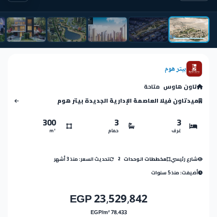
بيتر هوم
تاون هاوس
متاحة
ميدتاون فيلا العاصمة الإدارية الجديدة بيتر هوم
300
3
3
غرف
حمام
m²
شارع رئيسي
تحديث السعر: منذ 3 أشهر
مخططات الوحدات
2
أضيفت: منذ 5 سنوات
23,529,842 EGP
78,433 EGP/m²