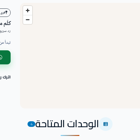
قرى 
كلّم 
رد سريع 
تبدأ من
اترك 
الوحدات المتاحة
6