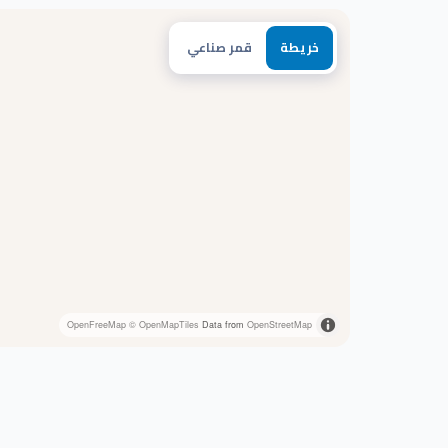
خريطة
قمر صناعي
OpenFreeMap
© OpenMapTiles
Data from
OpenStreetMap