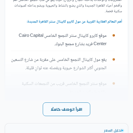
المشروعات والوحدات بداخله النجاح والرواج، حيث يقع في قلب التجمع الخامس أهم
وأفخم أحياء القاهرة الجديدة والذي يضج بالنشاط والحيوية ويضم بداخله كمبوندات
سكنية فخمة.
أهم المعالم العقارية القريبة من مول كايرو كابيتال سنتر القاهرة الجديدة:
موقع كايرو كابيتال سنتر التجمع الخامس Cairo Capital
Center فريد بشارع مجمع البنوك.
يقع مول كابيتال التجمع الخامس على مقربة من شارع التسعين
الجنوبي أكثر الشوارع حيوية ويفصله عنه ثوانٍ قليلة.
موقع سنتر التجمع الخامس قريب من التجمعات السكنية
والفخمة والمدن الحديثة.
سنتر التجمع الخامس قريب للغاية من المستشفي الجوي.
اقرأ الوصف كاملًا
موقعه قريب من الطرق والمحاور الرئيسية خاصة طريق
تحليل السعر
القاهرة السويس والوصول إليه لا يحتاج أكثر من ثلاث دقائق.