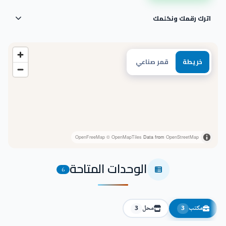
اترك رقمك ونكلمك
خريطة
قمر صناعي
OpenFreeMap
© OpenMapTiles
Data from
OpenStreetMap
الوحدات المتاحة
6
مكتب
محل
3
3