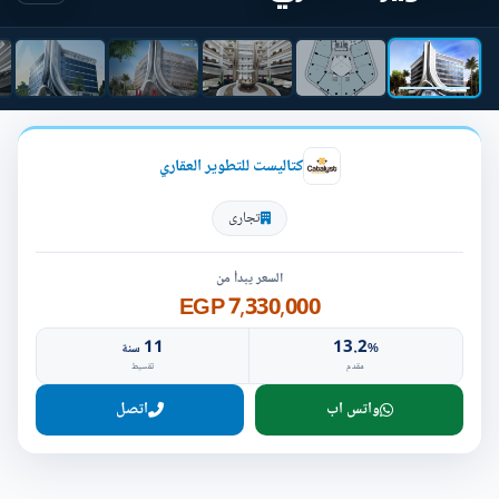
كتاليست للتطوير العقاري
تجارى
السعر يبدأ من
7,330,000 EGP
11
13.2
%
سنة
مقدم
تقسيط
واتس اب
اتصل