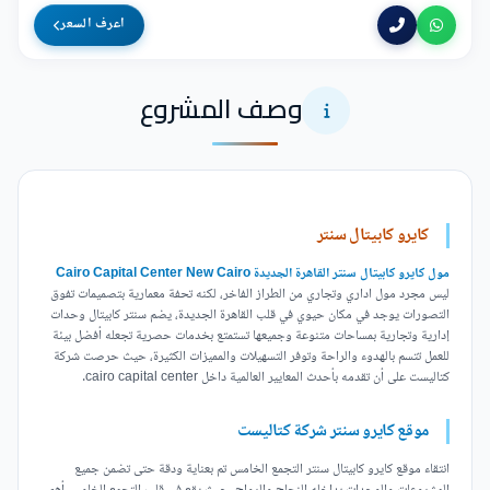
اعرف السعر
وصف المشروع
كايرو كابيتال سنتر
مول كايرو كابيتال سنتر القاهرة الجديدة Cairo Capital Center New Cairo
ليس مجرد مول اداري وتجاري من الطراز الفاخر، لكنه تحفة معمارية بتصميمات تفوق
التصورات يوجد في مكان حيوي في قلب القاهرة الجديدة، يضم سنتر كابيتال وحدات
إدارية وتجارية بمساحات متنوعة وجميعها تستمتع بخدمات حصرية تجعله أفضل بيئة
للعمل تتسم بالهدوء والراحة وتوفر التسهيلات والمميزات الكثيرة، حيث حرصت شركة
كتاليست على أن تقدمه بأحدث المعايير العالمية داخل cairo capital center.
موقع كايرو سنتر شركة كتاليست
انتقاء موقع كايرو كابيتال سنتر التجمع الخامس تم بعناية ودقة حتى تضمن جميع