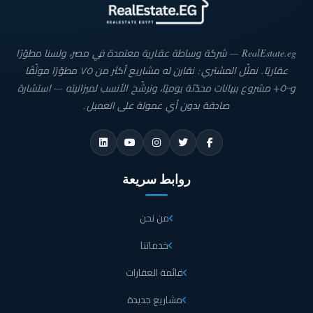
RealEstate.eg — شركة وساطة عقارية معتمدة في مصر، ولسنا مطوّرًا
عقاريًا. نمثّل المشتري: نقارن له مشاريع أكثر من ٧٥ مطوّرًا موثّقًا
و٥٠٠+ مشروع ببيانات محدّثة يوميًا، ونرشّح الأنسب لميزانيته — استشارة
صادقة بدون أي عمولة على العميل.
روابط سريعة
من نحن
خدماتنا
قائمة العقارات
مشاريع جديدة