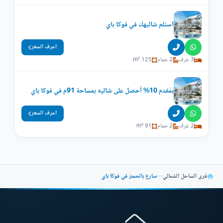
استلم شاليهك في فوكا باي
اعرف السعر
3 غرف
2 حمام
125 m²
بمُقدم 10% أحصل على شاليه بمساحة 91م في فوكا باي
اعرف السعر
2 غرف
2 حمام
91 m²
قرى الساحل الشمالي
—
سارع بالحجز في فوكا باي