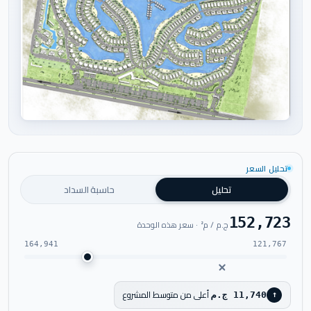
اضغط للتكبير
تحليل السعر
تحليل
حاسبة السداد
152,723
ج.م / م² · سعر هذه الوحدة
164,941
121,767
أعلى من متوسط المشروع
11,740 ج.م
↑