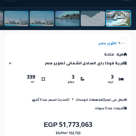
تطوير مصر
فيلا
متاحة
قرية فوكا باي الساحل الشمالي تطوير مصر
339
3
3
غرف
حمام
m²
يطل على البحر
تحديث السعر: منذ 3 أشهر
مخططات الوحدات
7
أضيفت: منذ 5 سنوات
51,773,063 EGP
152,723 EGP/m²