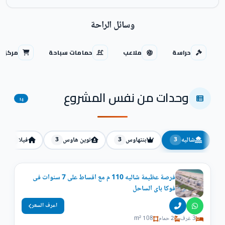
وسائل الراحة
حراسة
ملاعب
حمامات سباحة
مركز ت
وحدات من نفس المشروع
14
شاليه
بنتهاوس
توين هاوس
فيلا
2
3
3
3
فرصة عظيمة شاليه 110 م مع اقساط على 7 سنوات فى
فوكا باى الساحل
اعرف السعر
3 غرف
2 حمام
108 m²