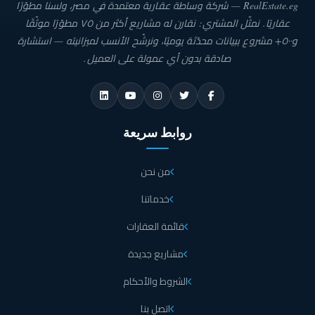
RealEstate.eg — شركة وساطة عقارية معتمدة في مصر، ولسنا مطوّرًا
عقاريًا. نمثّل المشتري: نقارن له مشاريع أكثر من ٧٥ مطوّرًا موثّقًا
و٥٠٠+ مشروع ببيانات محدّثة يوميًا، ونرشّح الأنسب لميزانيته — استشارة
صادقة بدون أي عمولة على العميل.
روابط سريعة
من نحن
خدماتنا
قائمة العقارات
مشاريع جديدة
الشروط والأحكام
اتصل بنا