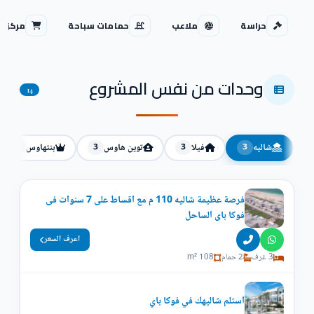
حراسة
ملاعب
حمامات سباحة
مركز ت
وحدات من نفس المشروع
14
شاليه
فيلا
توين هاوس
بنتهاوس
2
3
3
3
فرصة عظيمة شاليه 110 م مع اقساط على 7 سنوات فى
فوكا باى الساحل
اعرف السعر
3 غرف
2 حمام
108 m²
استلم شاليهك في فوكا باي