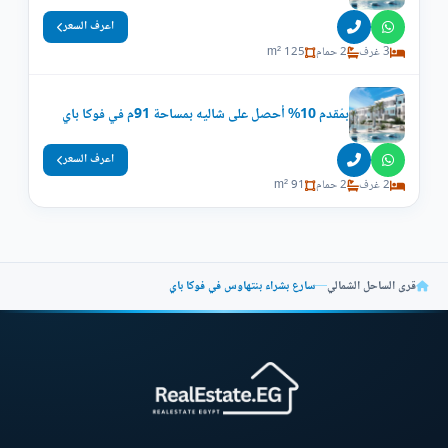
اعرف السعر
3 غرف
2 حمام
125 m²
بمُقدم 10% أحصل على شاليه بمساحة 91م في فوكا باي
اعرف السعر
2 غرف
2 حمام
91 m²
قرى الساحل الشمالي
—
سارع بشراء بنتهاوس في فوكا باي