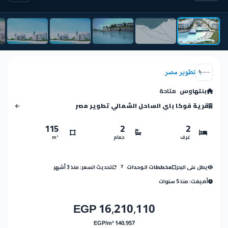
تطوير مصر
بنتهاوس
متاحة
قرية فوكا باي الساحل الشمالي تطوير مصر
115
2
2
غرف
حمام
m²
يطل على البحر
تحديث السعر: منذ 3 أشهر
مخططات الوحدات
7
أضيفت: منذ 5 سنوات
16,210,110 EGP
140,957 EGP/m²