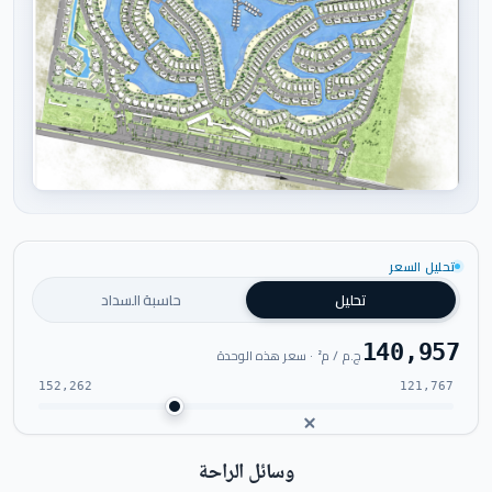
اضغط للتكبير
تحليل السعر
تحليل
حاسبة السداد
140,957
ج.م / م² · سعر هذه الوحدة
152,262
121,767
وسائل الراحة