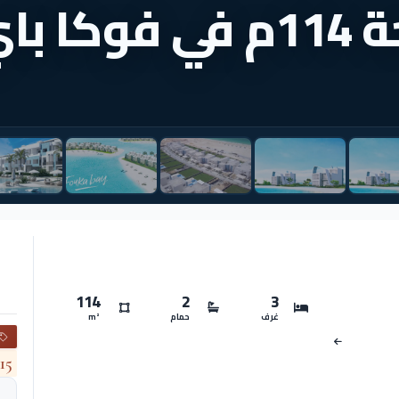
باي
114
2
3
غرف
حمام
m²
15 yrs