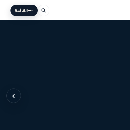
القائمة
›