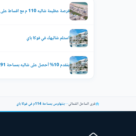
فرصة عظيمة شاليه 110 م مع اقساط على 7 سنوات فى فوكا باى الساحل
استلم شاليهك في فوكا باي
بمُقدم 10% أحصل على شاليه بمساحة 91م في فوكا باي
قرى الساحل الشمالي
—
بنتهاوس بمساحة 114م في فوكا باي