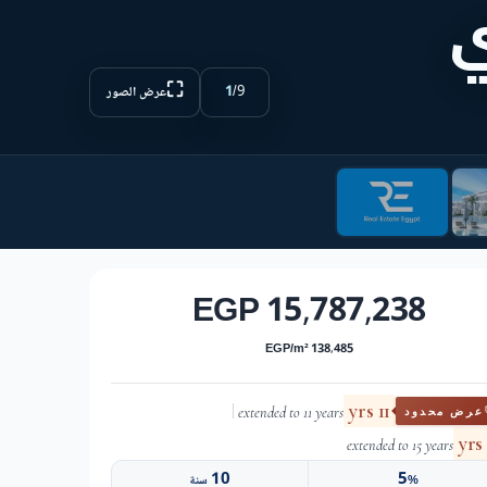
⛶
1
/
9
عرض الصور
15,787,238 EGP
138,485 EGP/m²
11 yrs
extended to 11 years
عرض محدود
extended to 15 years
10
5
%
سنة