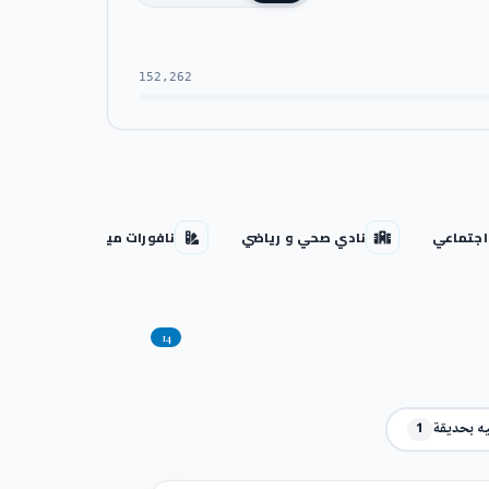
152,262
اجتماعي
نادي صحي و رياضي
نافورات مياه
اكوا
14
يه بحديقة
1