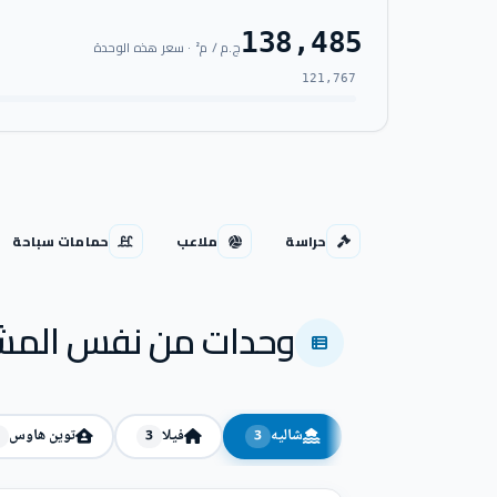
138,485
ج.م / م² · سعر هذه الوحدة
121,767
حراسة
ملاعب
حمامات سباحة
وحدات من نفس المش
شاليه
فيلا
توين هاوس
3
3