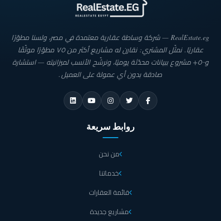
RealEstate.eg — شركة وساطة عقارية معتمدة في مصر، ولسنا مطوّرًا
عقاريًا. نمثّل المشتري: نقارن له مشاريع أكثر من ٧٥ مطوّرًا موثّقًا
و٥٠٠+ مشروع ببيانات محدّثة يوميًا، ونرشّح الأنسب لميزانيته — استشارة
صادقة بدون أي عمولة على العميل.
روابط سريعة
من نحن
خدماتنا
قائمة العقارات
مشاريع جديدة