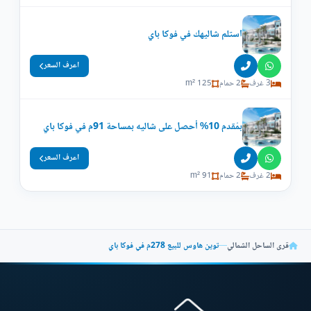
استلم شاليهك في فوكا باي
اعرف السعر
3 غرف
2 حمام
125 m²
بمُقدم 10% أحصل على شاليه بمساحة 91م في فوكا باي
اعرف السعر
2 غرف
2 حمام
91 m²
قرى الساحل الشمالي
—
توين هاوس للبيع 278م في فوكا باي