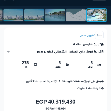
تطوير مصر
توين هاوس
متاحة
قرية فوكا باي الساحل الشمالي تطوير مصر
278
3
3
غرف
حمام
m²
يطل على البحر
تحديث السعر: منذ 3 أشهر
مخططات الوحدات
7
أضيفت: منذ 4 سنوات
40,319,430 EGP
145,034 EGP/m²