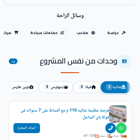
وسائل الراحة
حراسة
ملاعب
حمامات سباحة
مركز ت
وحدات من نفس المشروع
14
شاليه
فيلا
بنتهاوس
توين هاوس
2
3
3
3
فرصة عظيمة شاليه 110 م مع اقساط على 7 سنوات فى
فوكا باى الساحل
اعرف السعر
3 غرف
2 حمام
108 m²