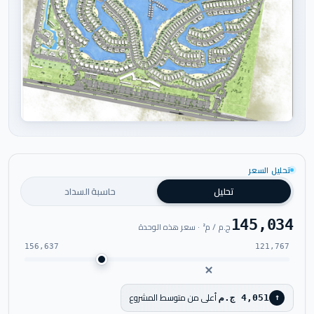
اضغط للتكبير
تحليل السعر
تحليل
حاسبة السداد
145,034
ج.م / م² · سعر هذه الوحدة
156,637
121,767
أعلى من متوسط المشروع
4,051 ج.م
↑