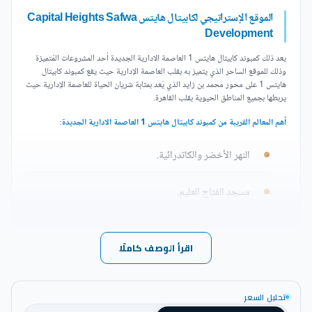
الموقع الإستراتيجي لكابيتال هايتس Capital Heights Safwa
Development
يعد ذلك كمبوند كابيتال هايتس 1 العاصمة الادارية الجديدة أحد المشروعات المُتميزة
وذلك للموقع الساحر الذي يتميز به بقلب العاصمة الإدارية حيث يقع كمبوند كابيتال
هايتس 1 على محور محمد بن زايد الذي يُعد بمثابة شريان الحياة للعاصمة الإدارية حيث
يربطها بجميع المناطق الحيوية بقلب القاهرة.
أهم المعالم القريبة من كمبوند كابيتال هايتس 1 العاصمة الادارية الجديدة
:
النهر الأخضر والكاتدرائية.
مسجد الفتاح العليم.
حي السفارات ومدينة المعارض.
اقرأ الوصف كاملًا
كمبوند كابيتال هايتس 1 العاصمة يبعُد بمسافة 20 دقيقة فقط
عن القصر الرئاسي ومطار العاصمة الإدارية.
تحليل السعر