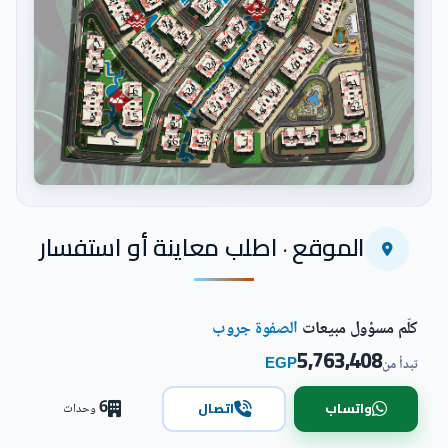
اضغط للتكبير
الموقع · اطلب معاينة أو استفسار
كلّم مسؤول مبيعات
الصفوة جروب
5,763,408
EGP
تبدأ من
6
واتساب
اتصال
وحدات