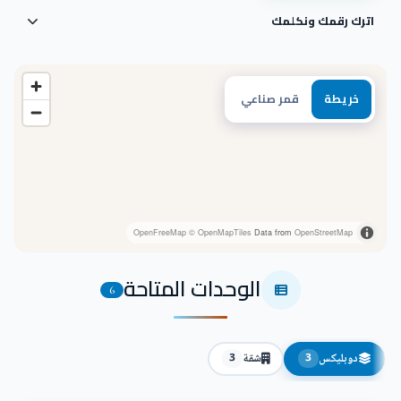
اترك رقمك ونكلمك
خريطة
قمر صناعي
OpenFreeMap
© OpenMapTiles
Data from
OpenStreetMap
الوحدات المتاحة
6
دوبليكس
شقة
3
3