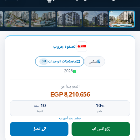
الصفوة جروب
سكني
مخططات الوحدات
30
2028
السعر يبدأ من
8,210,656 EGP
10
10
%
سنة
مقدم
تقسيط
خطط دفع أخرى
واتس اب
اتصل