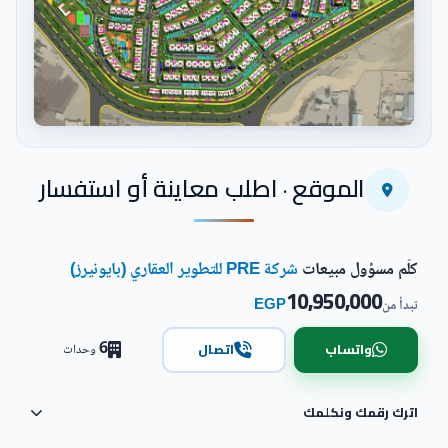
اضغط للتكبير
الموقع · اطلب معاينة أو استفسار
كلّم مسؤول مبيعات
شركة PRE للتطوير العقاري (بايونيرز)
10,950,000
EGP
تبدأ من
6
واتساب
اتصال
وحدات
اترك رقمك ونكلمك