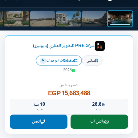
شركة PRE للتطوير العقاري (بايونيرز)
سكني
مخططات الوحدات
6
2026
السعر يبدأ من
15,683,488 EGP
10
28.8
%
سنة
مقدم
تقسيط
واتس اب
اتصل