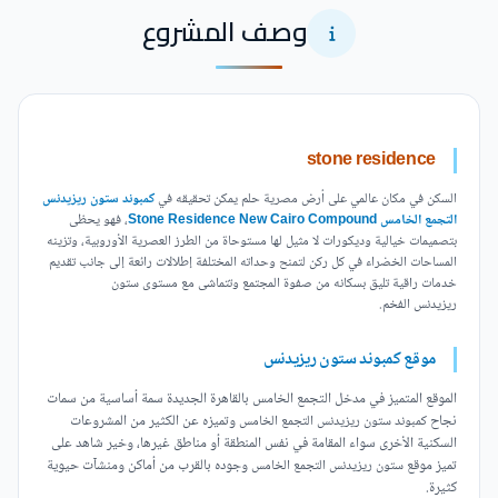
وصف المشروع
stone residence
السكن في مكان عالمي على أرض مصرية حلم يمكن تحقيقه في
كمبوند ستون ريزيدنس
التجمع الخامس Stone Residence New Cairo Compound
، فهو يحظى
بتصميمات خيالية وديكورات لا مثيل لها مستوحاة من الطرز العصرية الأوروبية، وتزينه
المساحات الخضراء في كل ركن لتمنح وحداته المختلفة إطلالات رائعة إلى جانب تقديم
خدمات راقية تليق بسكانه من صفوة المجتمع وتتماشى مع مستوى ستون
ريزيدنس الفخم.
موقع كمبوند ستون ريزيدنس
الموقع المتميز في مدخل التجمع الخامس بالقاهرة الجديدة سمة أساسية من سمات
نجاح
وتميزه عن الكثير من المشروعات
كمبوند ستون ريزيدنس التجمع الخامس
السكنية الأخرى سواء المقامة في نفس المنطقة أو مناطق غيرها، وخير شاهد على
تميز موقع
وجوده بالقرب من أماكن ومنشآت حيوية
ستون ريزيدنس التجمع الخامس
كثيرة.