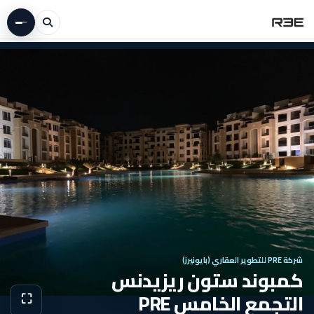
شركة PRE للتطوير العقاري (بايونيرز)
كمبوند ستون ريزيدنس
التجمع الخامس PRE
⛶
عرض الص