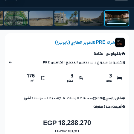
شركة PRE للتطوير العقاري (بايونيرز)
بنتهاوس
متاحة
كمبوند ستون ريزيدنس التجمع الخامس PRE
176
3
3
غرف
حمام
m²
شارع رئيسي
2026
تحديث السعر: منذ 3 أشهر
مخططات الوحدات
6
أضيفت: منذ 5 سنوات
18,288,270 EGP
103,911 EGP/m²