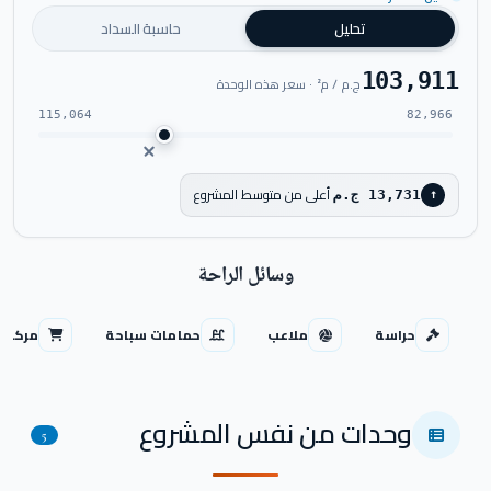
تحليل
حاسبة السداد
103,911
ج.م / م² · سعر هذه الوحدة
115,064
82,966
أعلى من متوسط المشروع
13,731 ج.م
↑
وسائل الراحة
حراسة
ملاعب
حمامات سباحة
مركز ت
وحدات من نفس المشروع
5