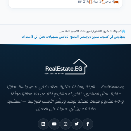
4 غرف
3 حمام
216 m²
كمبونادت شرق القاهرة
,
كمبوندات التجمع الخامس
—
بنتهاوس في كمبوند ستون ريزيدنس التجمع الخامس بتسهيلات تصل إلي 8 سنوات
RealEstate.eg — شركة وساطة عقارية معتمدة في مصر، ولسنا مطوّرًا
عقاريًا. نمثّل المشتري: نقارن له مشاريع أكثر من ٧٥ مطوّرًا موثّقًا
و٥٠٠+ مشروع ببيانات محدّثة يوميًا، ونرشّح الأنسب لميزانيته — استشارة
صادقة بدون أي عمولة على العميل.