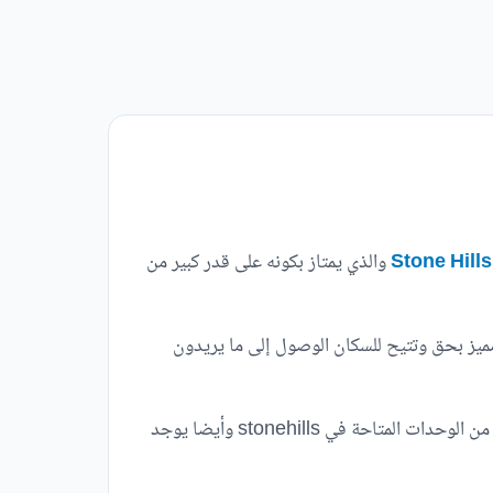
والذي يمتاز بكونه على قدر كبير من
 مميز بحق وتتيح للسكان الوصول إلى ما يريدون
وهذا ليس فقط ما يقدمه ستون هيلز لعملائه بل يوجد خدمات متكاملة ومتطورة يقدمها المكان لسكانه والتي تعد قريبة للغاية من الوحدات المتاحة في stonehills وأيضا يوجد