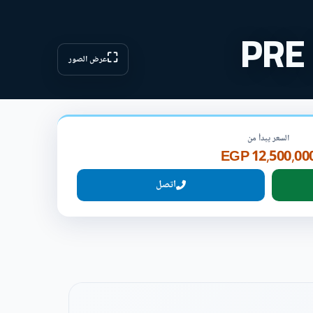
⛶
عرض الصور
السعر يبدأ من
12,500,000 EG
اتصل