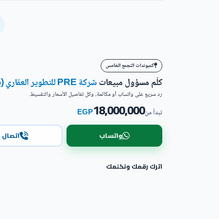
كمبوندات التجمع الخامس
كلّم مسؤول مبيعات
شركة PRE للتطوير العقاري (بايونيرز)
رد سريع على واتساب أو مكالمة، وكل تفاصيل الأسعار والتقسيط.
18,000,000
EGP
تبدأ من
واتساب
اتصال
اترك رقمك ونكلمك