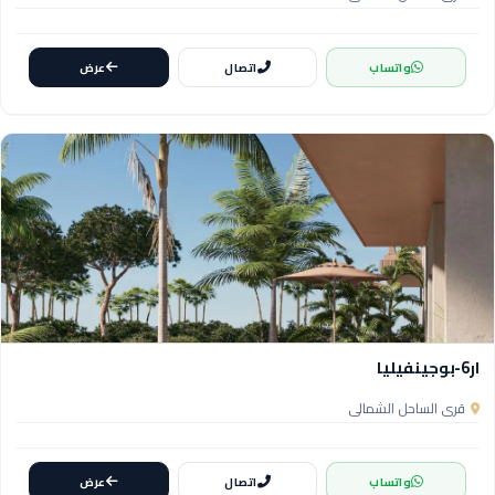
واتساب
اتصال
عرض
ار6-بوجينفيليا
قرى الساحل الشمالي
واتساب
اتصال
عرض