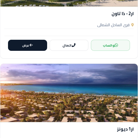
ار2 - ذا تاون
قرى الساحل الشمالي
واتساب
اتصال
عرض
ار1 ديونز