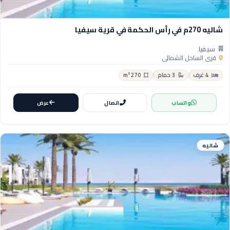
شاليه 270م في رأس الحكمة في قرية سيفيا
سيفيا
قرى الساحل الشمالي
4 غرف
3 حمام
270 m²
واتساب
اتصال
عرض
شاليه