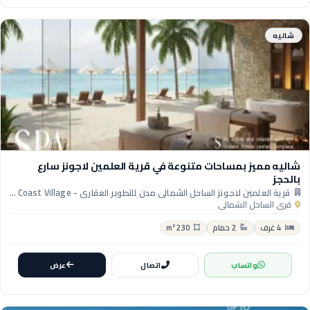
شاليه
شاليه مميز بمساحات متنوعة في قرية العلمين لاجونز سارع
بالحجز
قرية العلمين لاجونز الساحل الشمالي مدن للتطوير العقاري - Al Alamein Lagoons North Coast Village
قرى الساحل الشمالي
4 غرف
2 حمام
230 m²
واتساب
اتصال
عرض