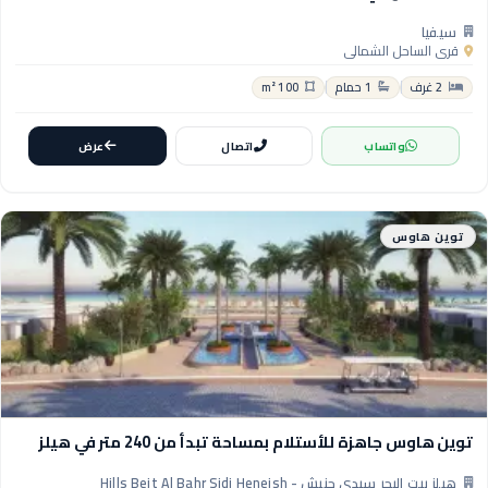
سيفيا
قرى الساحل الشمالي
2 غرف
1 حمام
100 m²
واتساب
اتصال
عرض
توين هاوس
توين هاوس جاهزة للأستلام بمساحة تبدأ من 240 متر في هيلز
هيلز بيت البحر سيدي حنيش - Hills Beit Al Bahr Sidi Heneish