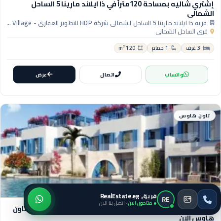
إشتري شاليه بمساحة 120متراً في ذا ايلاند مارينا 5 الساحل
الشمالي
قرية ذا ايلاند مارينا 5 الساحل الشمالي شركة HDP للتطوير العقاري - The Island Marina 5 North Coast Village
قرى الساحل الشمالي
3 غرف
1 حمام
120 m²
واتساب
اتصال
عرض
تاون هاوس
فريق RealEstate.eg
RE
● متاحون الآن
· اتصل بنا الآن
استثمر وقم بحجز قرية تركواز الساحل الشمالي وأحصل علي تاون
هاوس الان