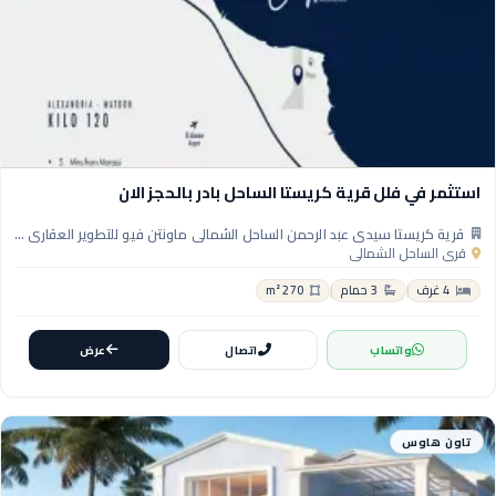
استثمر في فلل قرية كريستا الساحل بادر بالحجز الان
قرية كريستا سيدي عبد الرحمن الساحل الشمالي ماونتن فيو للتطوير العقاري - Crysta Sidi Abdelrahman North Coast Village
قرى الساحل الشمالي
4 غرف
3 حمام
270 m²
واتساب
اتصال
عرض
تاون هاوس