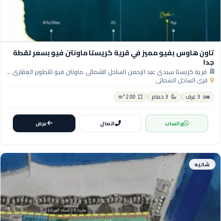
تاون هاوس بفيو مميز في قرية كريستا ماونتن فيو بسعر لقطة
جدا
قرية كريستا سيدي عبد الرحمن الساحل الشمالي ماونتن فيو للتطوير العقاري - Crysta Sidi Abdelrahman North Coast Village
قرى الساحل الشمالي
3 غرف
3 حمام
200 m²
واتساب
اتصال
عرض
شاليه