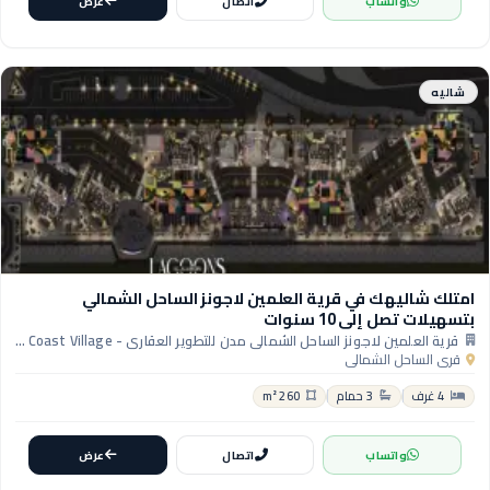
واتساب
اتصال
عرض
شاليه
امتلك شاليهك في قرية العلمين لاجونز الساحل الشمالي
بتسهيلات تصل إلى 10 سنوات
قرية العلمين لاجونز الساحل الشمالي مدن للتطوير العقاري - Al Alamein Lagoons North Coast Village
قرى الساحل الشمالي
4 غرف
3 حمام
260 m²
واتساب
اتصال
عرض