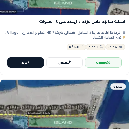
امتلك شاليه داخل قرية ذا ايلاند على 10 سنوات
قرية ذا ايلاند مارينا 5 الساحل الشمالي شركة HDP للتطوير العقاري - The Island Marina 5 North Coast Village
قرى الساحل الشمالي
4 غرف
2 حمام
240 m²
واتساب
اتصال
عرض
شاليه