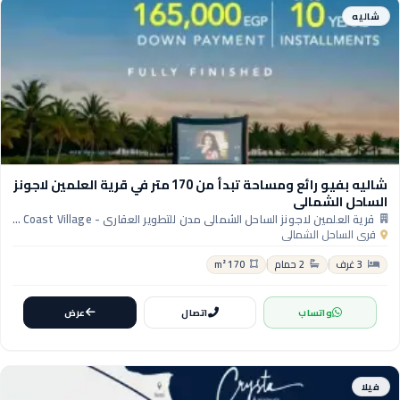
شاليه
شاليه بفيو رائع ومساحة تبدأ من 170 متر في قرية العلمين لاجونز
الساحل الشمالي
قرية العلمين لاجونز الساحل الشمالي مدن للتطوير العقاري - Al Alamein Lagoons North Coast Village
قرى الساحل الشمالي
3 غرف
2 حمام
170 m²
واتساب
اتصال
عرض
فيلا