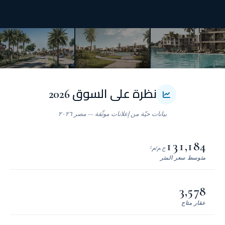
نظرة على السوق 2026
131,184
ج.م/م²
متوسط سعر المتر
3,578
عقار متاح