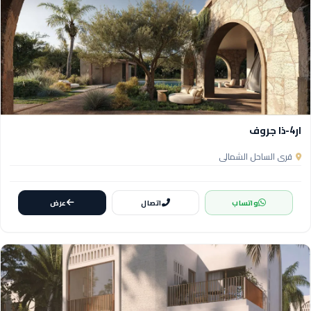
ار4-ذا جروف
قرى الساحل الشمالي
واتساب
اتصال
عرض