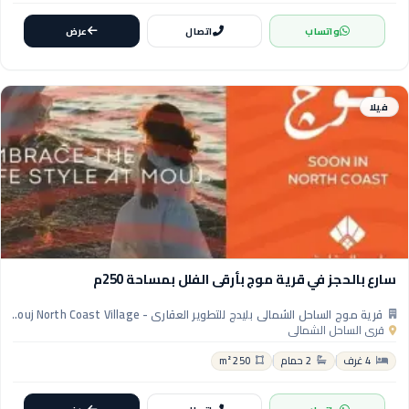
واتساب
اتصال
عرض
فيلا
سارع بالحجز في قرية موج بأرقى الفلل بمساحة 250م
قرية موج الساحل الشمالي بليدج للتطوير العقاري - Mouj North Coast Village
قرى الساحل الشمالي
4 غرف
2 حمام
250 m²