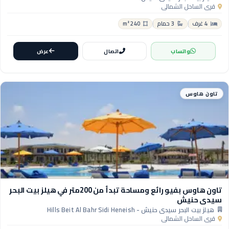
قرى الساحل الشمالي
4 غرف
3 حمام
240 m²
واتساب
اتصال
عرض
تاون هاوس
تاون هاوس بفيو رائع ومساحة تبدأ من 200متر في هيلز بيت البحر
سيدي حنيش
هيلز بيت البحر سيدي حنيش - Hills Beit Al Bahr Sidi Heneish
قرى الساحل الشمالي