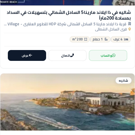
شاليه في ذا ايلاند مارينا 5 الساحل الشمالي بتسهيلات في السداد
بمساحة 200متراً
قرية ذا ايلاند مارينا 5 الساحل الشمالي شركة HDP للتطوير العقاري - The Island Marina 5 North Coast Village
قرى الساحل الشمالي
4 غرف
1 حمام
200 m²
واتساب
اتصال
عرض
شاليه