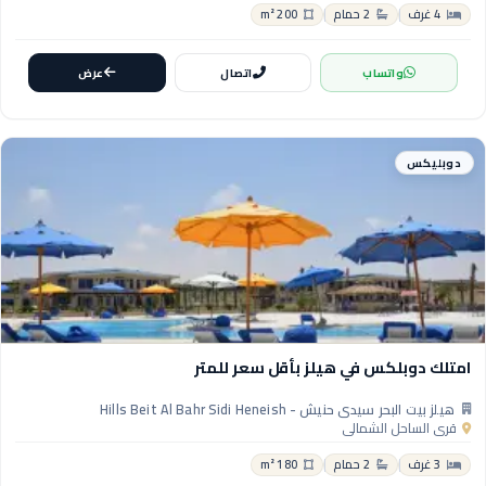
4 غرف
2 حمام
200 m²
واتساب
اتصال
عرض
دوبليكس
امتلك دوبلكس في هيلز بأقل سعر للمتر
هيلز بيت البحر سيدي حنيش - Hills Beit Al Bahr Sidi Heneish
قرى الساحل الشمالي
3 غرف
2 حمام
180 m²