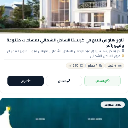
تاون هاوس للبيع في كريستا الساحل الشمالي بمساحات متنوعة
وفيو رائع
قرية كريستا سيدي عبد الرحمن الساحل الشمالي ماونتن فيو للتطوير العقاري - Crysta Sidi Abdelrahman North Coast Village
قرى الساحل الشمالي
4 غرف
4 حمام
280 m²
واتساب
اتصال
عرض
تاون هاوس