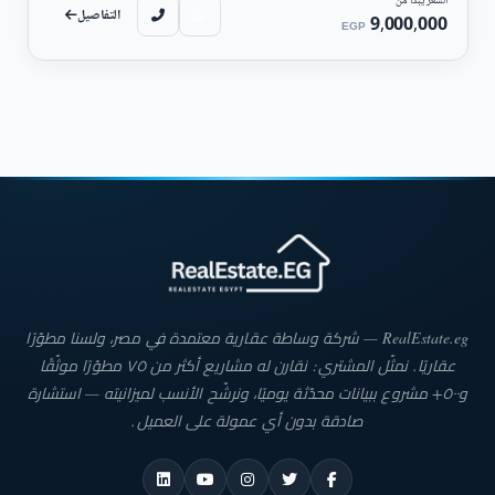
السعر يبدأ من
التفاصيل
9,000,000
EGP
RealEstate.eg — شركة وساطة عقارية معتمدة في مصر، ولسنا مطوّرًا
عقاريًا. نمثّل المشتري: نقارن له مشاريع أكثر من ٧٥ مطوّرًا موثّقًا
و٥٠٠+ مشروع ببيانات محدّثة يوميًا، ونرشّح الأنسب لميزانيته — استشارة
صادقة بدون أي عمولة على العميل.