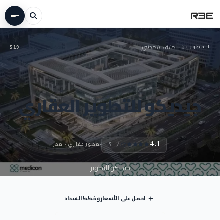
المطورين
—
ملف المطور
519
جيديكو للتطوير العقاري
مطور عقاري · مصر
4.1
/ 5
جيديكو للتطوير
احصل على الأسعار وخطط السداد
+