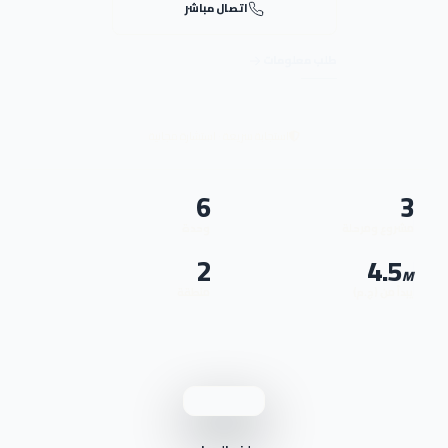
اتصال مباشر
طلب معلومات
استجابة سريعة · استشارة مجانية
6
3
مشروع ومرحلة
وحدة
2
4.5
M
يبدأ من (ج.م)
منطقة