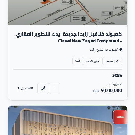
كمبوند كلافيل زايد الجديدة ايدك للتطوير العقاري
- Clavel New Zayed Compound
كمبوندات الشيخ زايد
تاون هاوس
توين هاوس
فيلا
2028
السعر يبدأ من
التفاصيل
9,000,000
EGP
تجارى