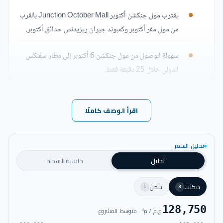
يقترب مول جنكشن أكتوبر Junction October Mall بالقرب
من مول مقر أكتوبر وكمبوند جيران ريزيدنس حدائق أكتوبر.
سهولة الوصول من مول جنكشن 6 أكتوبر إلى مطار سفنكس
الدولي خلال 25 دقيقة فقط.
يقع مول جنكشن بيزنس كومبليكس بالقرب من الطريق الدائري
الذي يسهل الوصول إليه خلال 7 دقائق فقط.
اقرأ الوصف كاملًا
يبتعد Junction October Mall حوالي 20 دقيقة عن
تحليل السعر
المتحف المصري الكبير الذي يعد من أشهر المعالم الثقافية في
تحليل
حاسبة السداد
المنطقة.
مكتب
محل
1
3
يوجد مول جنكشن 6 أكتوبر بالقرب من طريق القاهرة
الإسكندرية الصحراوي.
128,750
ج.م / م² · متوسط المشروع