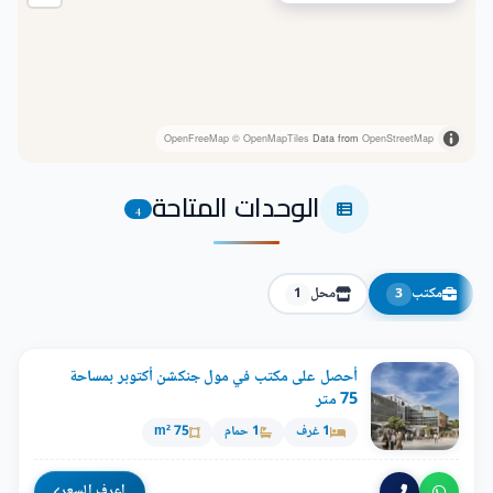
OpenFreeMap
© OpenMapTiles
Data from
OpenStreetMap
الوحدات المتاحة
4
مكتب
محل
1
3
أحصل على مكتب في مول جنكشن أكتوبر بمساحة
75 متر
1 غرف
1 حمام
75 m²
اعرف السعر