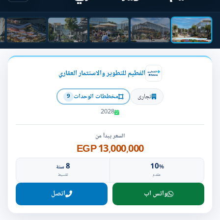
الفطيم للتطوير والاستثمار العقاري
تجارى
مخططات الوحدات
9
2028
السعر يبدأ من
13,000,000 EGP
8
10
%
سنة
مقدم
تقسيط
واتس اب
اتصل