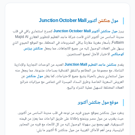
مول
جنكشن
أكتوبر Junction October Mall
يبرز
مول جنكشن أكتوبر Junction October Mall
كصرح استثماري راقي في قلب
مدينة السادس من أكتوبر الذي قامت شركة ماجد الفطيم للتطوير العقاري Majid Al
Futtaim، بأسعار مغرية مقارنةً بباقي المشروعات في المنطقة، مع الموقع الحيوي الذي
يسهل على العملاء الوصول إليه من جميع الاتجاهات، مما يجعل
جنكشن بيزنس
كومبلكس
الاختيار الأمثل لجميع المستثمرين.
يقدم
جنكشن ماجد الفطيم Junction Mall
العديد من الوحدات التجارية والإدارية
الشاملة، مع مجموعة من المطاعم والشقق الفندقية بمساحات متنوعة، مما يجعل منه
مول استثماري ينبض بالحياة يشبع جميع الاحتياجات، كما يعلن
مول جنكشن
عن
العروض السعرية الخاصة وطرق السداد الميسرة التي تتماشى مع ميزانيات شرائح
العملاء المختلفة لتسهيل عملية الشراء والبيع.
موقع مول جنكشن أكتوبر
ينفرد مول جنكشن بموقع حيوي فريد من نوعه في قلب مدينة السادس من أكتوبر،
حيث يقترب من مول مصر ويتمتع بإطلالة على طريق الواحات مما يعزز من قيمته
التسويقية، فهو يجمع بين سهولة الوصول إليه من كل الأنحاء مع قربه من المحاور
الرئيسية، ومن أهم الأماكن القريبة من مول جنكشن 6 أكتوبر ما يلي: