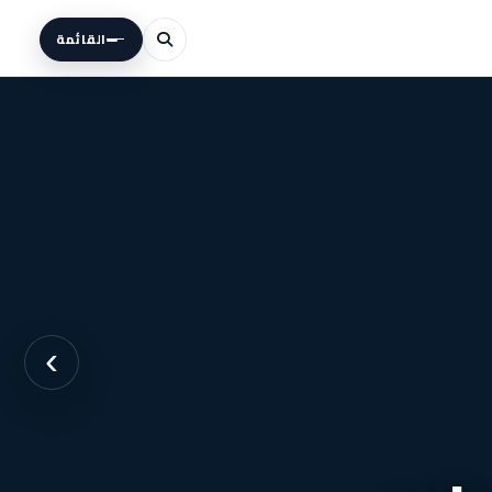
القائمة
›