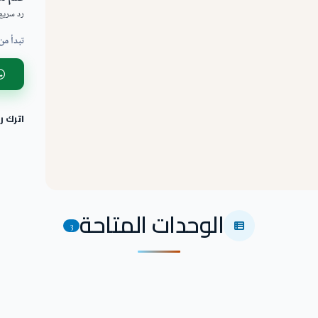
رد سريع 
تبدأ من
اترك 
الوحدات المتاحة
3