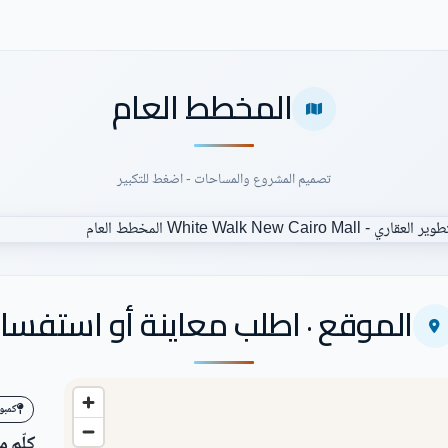
المخطط العام
تصميم المشروع والمساحات - اضغط للتكبير
الموقع · اطلب معاينة أو استفسار
كمبو
كلّم 