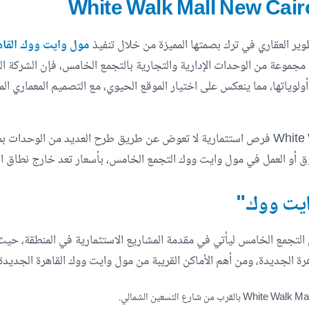
ير العقاري في ترك بصمتها المميزة من خلال تنفيذ
مول وايت ووك القاهرة الجديدة  Mall
مجموعة من الوحدات الإدارية والتجارية بالتجمع الخامس، فإن الشركة الم
لوياتها، مما ينعكس على اختيار الموقع الحيوي، مع التصميم المعماري الم
تقدم الشركة المطورة في White Walk Mall New Cairo فرص استثمارية لا تعوض عن طريق طرح 
وق أو العمل في مول وايت ووك التجمع الخامس، بأسعار تعد خارج نطاق الم
ايت ووك"
جمع الخامس ليأتي في مقدمة المشاريع الاستثمارية في المنطقة، حيث 
رة الجديدة، ومن أهم الأماكن القريبة من مول وايت ووك القاهرة الجديدة 