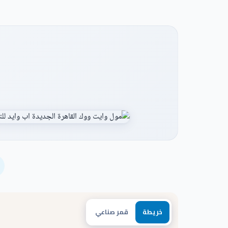
خريطة
قمر صناعي