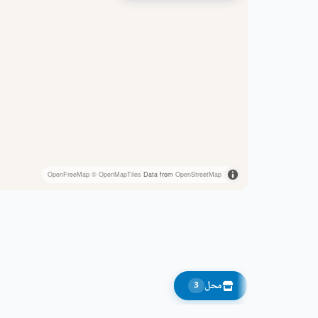
OpenFreeMap
© OpenMapTiles
Data from
OpenStreetMap
محل
3