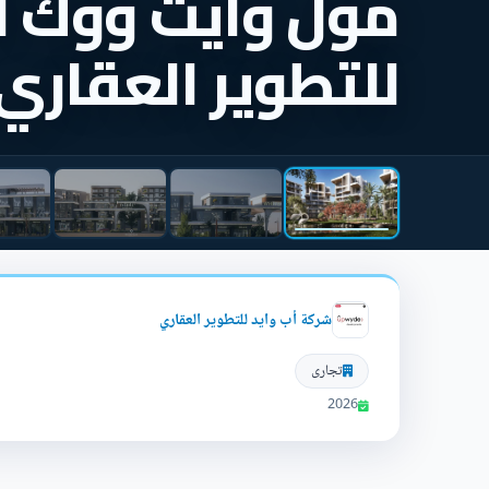
مول وايت ووك ال
للتطوير العقاري
شركة أب وايد للتطوير العقاري
تجارى
2026