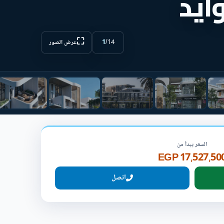
ايد
⛶
1
/
14
عرض الصور
السعر يبدأ من
17,527,500 EG
اتصل