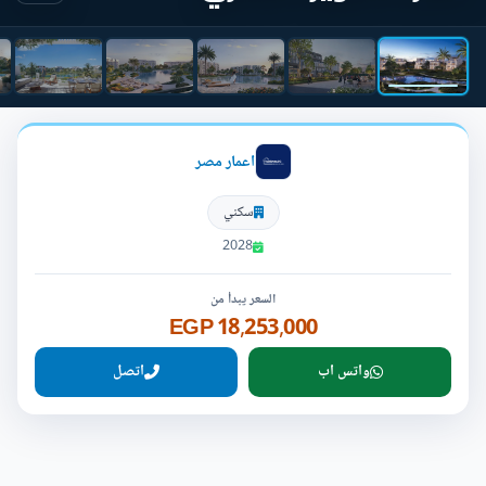
اعمار مصر
سكني
2028
السعر يبدأ من
18,253,000 EGP
واتس اب
اتصل