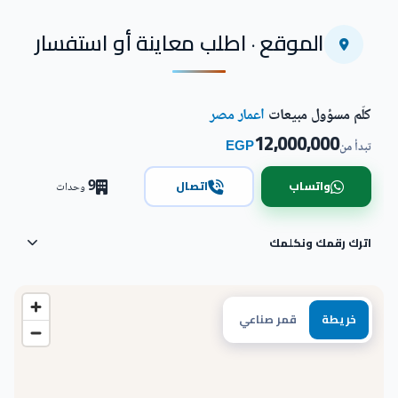
الموقع · اطلب معاينة أو استفسار
كلّم مسؤول مبيعات
اعمار مصر
12,000,000
EGP
تبدأ من
9
واتساب
اتصال
وحدات
اترك رقمك ونكلمك
خريطة
قمر صناعي