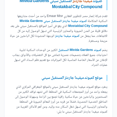
كمبوند
ميفيدا جاردنز
المستقبل سيتي Mivida Gardens
Mostakbal City Compound
تقدم شركة إعمار مصر للتطوير العقاري Emaar Misr واحد من أحدث مشاريعها
السكنية المتكاملة
كمبوند ميفيدا جاردنز المستقبل سيتي Mivida Gardens
Mostakbal City Compound
الذي يقع في أميز المواقع بالمستقبل سيتي على بعد
دقائق قليلة من المدن الحيوية والمحاور الرئيسية التي تسهل الوصول إليه من كل
الاتجاهات، مما يجعل من
كمبوند ميفيدا جاردنز
الوجهة المنشودة لكل الباحثين عن حياة
مريحة ومستقرة.
يضم
كمبوند Mivida Gardens المستقبل
الكثير من الوحدات السكنية لتلبية
احتياجات جميع العملاء بتصميمات عصرية تتماشى مع كل التفضيلات والأذواق، بجانب
الإعلان عن الأسعار الخاصة المناسبة لكل الميزانيات مع تقديم نظم السداد التي تسهل
عمليات الشراء.
موقع كمبوند ميفيدا جاردنز المستقبل سيتي
ينفرد موقع كمبوند ميفيدا جاردنز المستقبل سيتي بالموقع الجغرافي المركزي الذي
يجعله واحد من أبرز المجتمعات السكنية في المنطقة التي تشهد توافد الكثير من
المستثمرين والباحثين عن حياة سكنية راقية تجمع بين الراحة وسهولة الوصول إلى
المناطق الخدمية الحصرية، فضلاً عن قربه من أبرز المعالم الحيوية في المنطقة
والمحاور الرئيسية التي تسهل تنقل السكان منه وإليه، ومن أهم الأماكن القريبة من
كمبوند ميفيدا جاردنز المستقبل سيتي ما يلي: