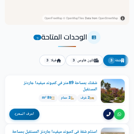
OpenFreeMap
© OpenMapTiles
Data from
OpenStreetMap
الوحدات المتاحة
9
شقة
تاون هاوس
فيلا
3
3
3
شقتك بمساحة 89متر في كمبوند ميفيدا جاردنز
المستقبل
2 غرف
2 حمام
89 m²
اعرف السعر
استلم شقة في كمبوند ميفيدا جاردنز المستقبل بمساحة