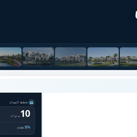
خطط السداد
10
سنوات
5%
مقدم