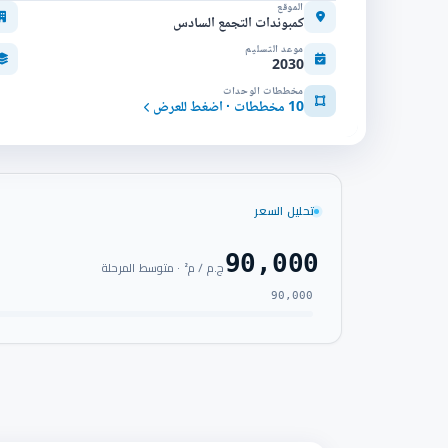
الموقع
كمبوندات التجمع السادس
موعد التسليم
2030
مخططات الوحدات
10 مخططات · اضغط للعرض
تحليل السعر
90,000
ج.م / م² · متوسط المرحلة
90,000