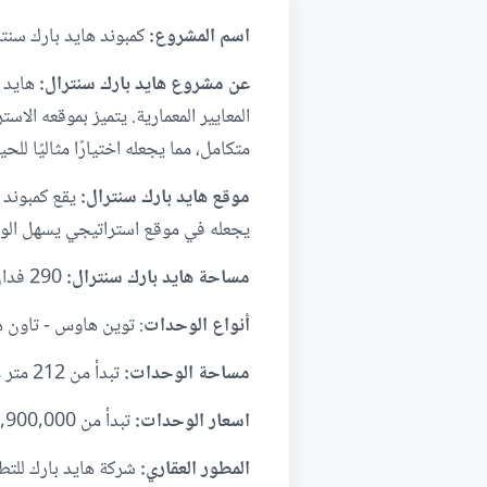
اسم المشروع:
كمبوند هايد بارك سنتر
عن مشروع هايد بارك سنترال:
هايد 
المعايير المعمارية. يتميز بموقعه ال
متكامل، مما يجعله اختيارًا مثاليًا للحي
موقع
هايد بارك سنترال:
يقع كمبوند 
يجعله في موقع استراتيجي يسهل الو
مساحة هايد بارك سنترال:
290 فدان.
أنواع الوحدات
: توين هاوس - تاون ه
مساحة الوحدات:
تبدأ من 212 متر مربع.
اسعار الوحدات:
تبدأ من 23,900,000 جنيه مصري.
المطور العقاري:
شركة هايد بارك للتطو