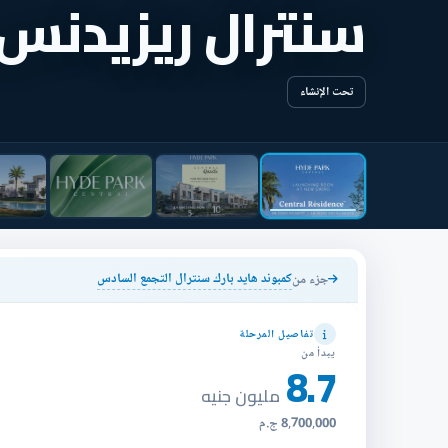
سنترال ريزيدنس
تحت الإنشاء
كمبوند هايد بارك سنترال التجمع السادس
جزء من
تفاصيل المرحلة
يبدأ من
8.7
مليون جنيه
8,700,000 ج.م