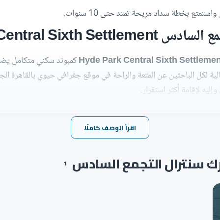
استمتع بخطة سداد مريحة تمتد حتى 10 سنوات.
Hyde Park Central Sixth Settlement
كمبوند سكني متكامل يضم 
ثالية لكل الباحثين عن المتعة والراحة في موقع جغرافي حيوي بالقاهرة ال
ليه لإقامة أكثر استقرار.
حدات السكنية بمساحات متعددة لمنح السكان حرية اختيار الوحدة المناسب
ي جميع الاحتياجات بأسعار مميزة وطرق الدفع المرنة في كمبوند هايد بار
اقرأ الوصف كاملًا
ل التجمع السادس
رك سنترال التجمع السادس
1
 الخبرة الكافية التي تجعلها على دراية بأفضل المواقع الجغرافية بالقاهرة
جمع السادس في منطقة حيوية تضع السكان بالقرب من كافة المناطق الخدم
ي تمنحهم أعلى درجات الراحة والبهجة، كما يقترب كمبوند هايد بارك سنتر
مدن المجاورة له، ومن أهم الأماكن القريبة من كمبوند هايد بارك سنترال ال