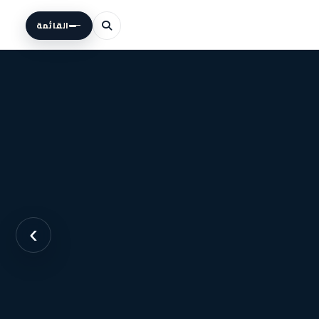
القائمة
›