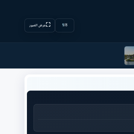
⛶
1
/
8
عرض الصور