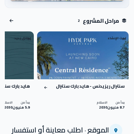
اضغط للتكبير
مراحل المشروع
2
تحت الإنشاء
إطلاق جديد
02
01
سنترال ريزيدنس - هايد بارك سنترال
هايد بارك سنترا
يبدأ من
الاستلام
يبدأ من
الاستلام
8.7 مليون
2030
5.9 مليون
2030
الموقع · اطلب معاينة أو استفسار