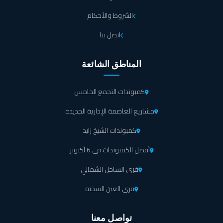
والعائلات بتصميمات عصرية واستغلال احترافي للمساحات.
الشروط والأحكام
تتنوع الوحدات السكنية بين التوين هاوس والتاون هاوس
اتصل بنا
بالإضافة إلى الستاند الون.
المناطق الشائعة
الفلل المستقلة في كمبوند هايد بارك سنترال التجمع السادس
تبدأ مساحتها من 240 متر وتصل إلى 330 متر مربع.
كمبوندات التجمع الخامس
مشاريع العاصمة الإدارية الجديدة
وحدات التاون هاوس 3 غرف تبدأ مساحتها من 212 متر مربع
مع إطلالات مميزة في كمبوند هايد بارك سنترال القاهرة
كمبوندات الشيخ زايد
الجديدة.
أفضل الكمبوندات في 6 أكتوبر
قرى الساحل الشمالي
أما وحدات التوين هاوس للبيع فتبدأ بمساحة من 217 متر
مربع وتتميز بالتصميم الداخلي المعاصر.
قرى العين السخنة
يقدم هايد بارك شقق سكنية في مرحلة سنترال ريزيدنس
تواصل معنا