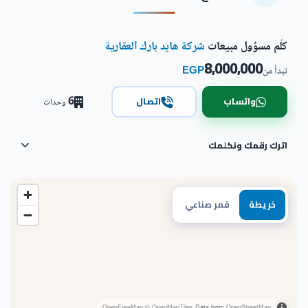
كلّم مسؤول مبيعات
شركة هايد بارك العقارية
8,000,000
EGP
تبدأ من
6
واتساب
اتصال
وحدات
اترك رقمك ونكلمك
خريطة
قمر صناعي
OpenFreeMap
© OpenMapTiles
Data from
OpenStreetMap