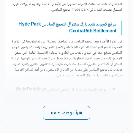
المتعة والسعادة، كما أعلنت الشركة المطورة عن الأسعار الخاصة وتقديم تسهيلات كثيرة
لتسهيل عمليات الشراء في hyde park التجمع السادس.
موقع كمبوند هايد بارك سنترال التجمع السادس Hyde Park
Central 6th Settlement
في الفترة الأخيرة يعد التجمع السادس من المناطق الحديثة التي تم تطويرها في القاهرة
الجديدة لتضم المجتمعات السكنية المتكاملة والأعمال التجارية الهامة، كما يتميز التجمع
السادس بموقع جغرافي حيوي بالقرب من الطرق والمحاور الرئيسية الهامة التي تسهل
الوصول إليه من جميع المدن المجاورة له، مما يجعل من التجمع السادس الوجهة الرائدة
للسكن أو الاستثمار العقاري، لذلك قامت شركة هايد بارك للتطوير العقاري بتنفيذ كمبوند
هايد بارك بالتجمع السادس على مقربة من الدائري الأوسطي، ومن أهم الأماكن القريبة
من كمبوند هايد بارك سنترال التجمع السادس ما يلي:
يوجد كمبوند هايد بارك التجمع السادس Hyde Park New
Cairo Compound بالقرب من زيد إيست، ولافيستا سيتي،
وميفيدا والباتيو فيدا لافيستا وكمبوند كريسنت ووك.
اقرأ الوصف كاملًا
إمكانية الوصول إلى كمبوند هايد بارك سنترال القاهرة الجديدة
من طريق السويس الذي يربط بينه وبين المدن المجاورة له.