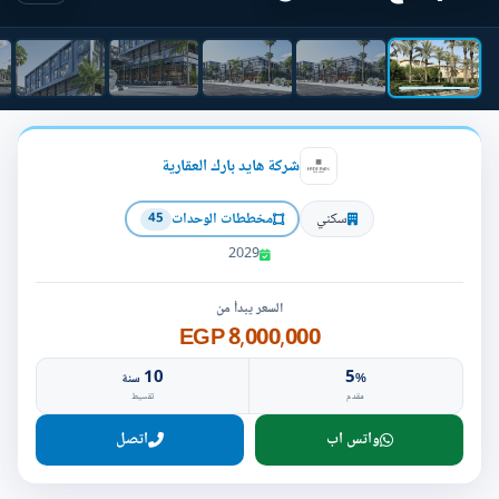
شركة هايد بارك العقارية
سكني
مخططات الوحدات
45
2029
السعر يبدأ من
8,000,000 EGP
10
5
%
سنة
مقدم
تقسيط
واتس اب
اتصل