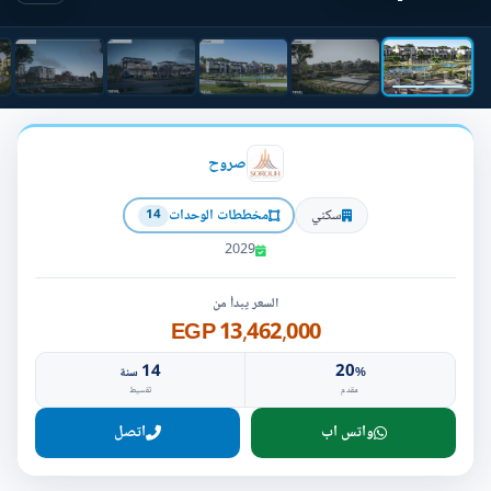
صروح
سكني
مخططات الوحدات
14
2029
السعر يبدأ من
13,462,000 EGP
14
20
%
سنة
مقدم
تقسيط
واتس اب
اتصل