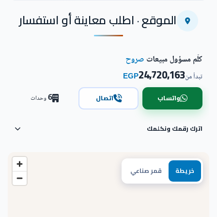
اضغط للتكبير
الموقع · اطلب معاينة أو استفسار
كلّم مسؤول مبيعات
صروح
24,720,163
EGP
تبدأ من
6
واتساب
اتصال
وحدات
اترك رقمك ونكلمك
خريطة
قمر صناعي