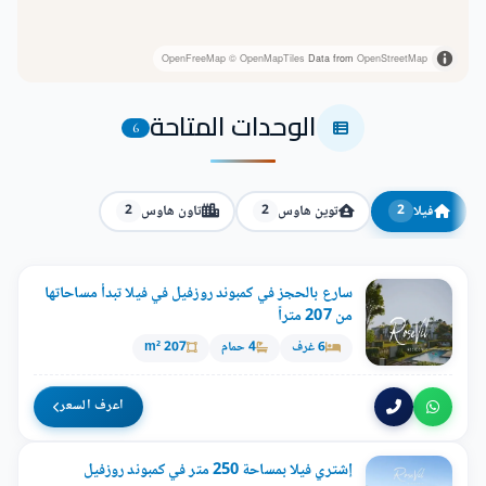
OpenFreeMap
© OpenMapTiles
Data from
OpenStreetMap
الوحدات المتاحة
6
فيلا
توين هاوس
تاون هاوس
2
2
2
سارع بالحجز في كمبوند روزفيل في فيلا تبدأ مساحاتها
من 207 متراً
6 غرف
4 حمام
207 m²
اعرف السعر
إشتري فيلا بمساحة 250 متر في كمبوند روزفيل