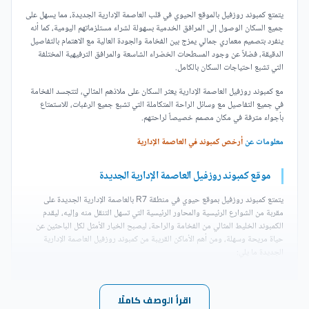
يتمتع كمبوند روزفيل بالموقع الحيوي في قلب العاصمة الإدارية الجديدة، مما يسهل على
جميع السكان الوصول إلى المرافق الخدمية بسهولة لشراء مستلزماتهم اليومية، كما أنه
ينفرد بتصميم معماري جمالي يمزج بين الفخامة والجودة العالية مع الاهتمام بالتفاصيل
الدقيقة، فضلاً عن وجود المسطحات الخضراء الشاسعة والمرافق الترفيهية المختلفة
التي تشبع احتياجات السكان بالكامل.
مع كمبوند روزفيل العاصمة الإدارية يعثر السكان على ملاذهم المثالي، لتتجسد الفخامة
في جميع التفاصيل مع وسائل الراحة المتكاملة التي تشبع جميع الرغبات، للاستمتاع
بأجواء مترفة في مكان مصمم خصيصاً لراحتهم.
معلومات عن
أرخص كمبوند في العاصمة الإدارية
موقع كمبوند روزفيل العاصمة الإدارية الجديدة
يتمتع كمبوند روزفيل بموقع حيوي في منطقة R7 بالعاصمة الإدارية الجديدة على
مقربة من الشوارع الرئيسية والمحاور الرئيسية التي تسهل التنقل منه وإليه، ليقدم
الكمبوند الخليط المثالي من الفخامة والراحة، ليصبح الخيار الأمثل لكل الباحثين عن
حياة مريحة وسهلة، ومن أهم الأماكن القريبة من كمبوند روزفيل العاصمة الإدارية
الجديدة ما يلي:
يوجد كمبوند روزفيل العاصمة الإدارية الجديدة Rosevil
اقرأ الوصف كاملًا
New Capital Compound بالقرب من كمبوند ذا ايلاند