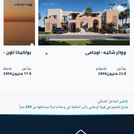
تحت الإنشاء
تحت الإنشاء
02
01
وواتر شاليه - اوجامى
بوتانيكا تاون - 
يبدأ من
الاستلام
يبدأ من
الاستلام
22.8 مليون
2030
17.9 مليون
2030
قرى الساحل الشمالي
—
سارع بالحجز في قرية أوجامي رأس الحكمة في وحدات تبدأ مساحاتها من 249 متراً