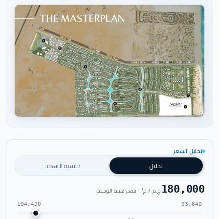
اضغط للتكبير
تحليل السعر
تحليل
حاسبة السداد
180,000
ج.م / م² · سعر هذه الوحدة
194,400
93,840