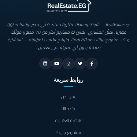
RealEstate.eg — شركة وساطة عقارية معتمدة في مصر، ولسنا مطوّرًا
عقاريًا. نمثّل المشتري: نقارن له مشاريع أكثر من ٧٥ مطوّرًا موثّقًا
و٥٠٠+ مشروع ببيانات محدّثة يوميًا، ونرشّح الأنسب لميزانيته — استشارة
صادقة بدون أي عمولة على العميل.
روابط سريعة
من نحن
خدماتنا
قائمة العقارات
مشاريع جديدة