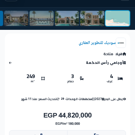
سوديك للتطوير العقاري
فيلا
متاحة
أوجامي رأس الحكمة
249
3
4
غرف
حمام
m²
يطل على البحر
2027
تحديث السعر: منذ 11 شهر
مخططات الوحدات
29
44,820,000 EGP
180,000 EGP/m²